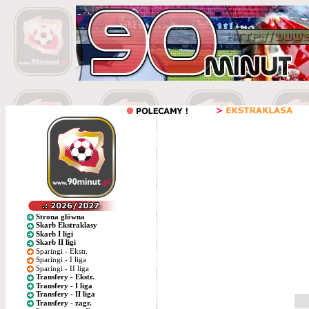
Strona główna
Skarb Ekstraklasy
Skarb I ligi
Skarb II ligi
Sparingi - Ekstr.
Sparingi - I liga
Sparingi - II liga
Transfery - Ekstr.
Transfery - I liga
Transfery - II liga
Transfery - zagr.