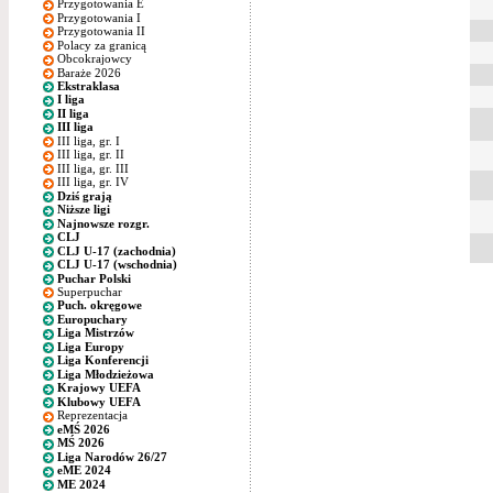
Przygotowania E
Przygotowania I
Przygotowania II
Polacy za granicą
Obcokrajowcy
Baraże 2026
Ekstraklasa
I liga
II liga
III liga
III liga, gr. I
III liga, gr. II
III liga, gr. III
III liga, gr. IV
Dziś grają
Niższe ligi
Najnowsze rozgr.
CLJ
CLJ U-17 (zachodnia)
CLJ U-17 (wschodnia)
Puchar Polski
Superpuchar
Puch. okręgowe
Europuchary
Liga Mistrzów
Liga Europy
Liga Konferencji
Liga Młodzieżowa
Krajowy UEFA
Klubowy UEFA
Reprezentacja
eMŚ 2026
MŚ 2026
Liga Narodów 26/27
eME 2024
ME 2024