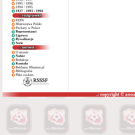
1995 / 1996
1994 / 1995
1927 - 1993 / 1994
PZPN
Mistrzostwa Polski
Puchary w Polsce
Reprezentanci
Ligowcy
Rywalizacje
Serie
O stronie
Nabór
Redakcja
Kontakt
Reklamy 90minut.pl
Bibliografia
Pliki cookies