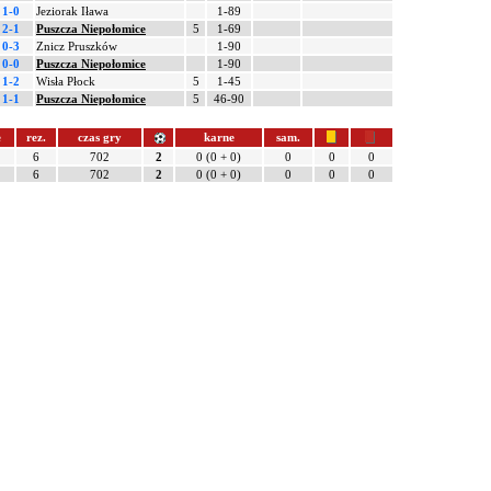
1-0
Jeziorak Iława
1-89
2-1
Puszcza Niepołomice
5
1-69
0-3
Znicz Pruszków
1-90
0-0
Puszcza Niepołomice
1-90
1-2
Wisła Płock
5
1-45
1-1
Puszcza Niepołomice
5
46-90
e
rez.
czas gry
karne
sam.
6
702
2
0 (0 + 0)
0
0
0
6
702
2
0 (0 + 0)
0
0
0