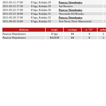
2011-05-11 17:00
II liga, Kolejka 28
Puszcza Niepołomice
2011-05-15 17:30
II liga, Kolejka 29
Stal Rzeszów
2011-05-22 17:00
II liga, Kolejka 30
Puszcza Niepołomice
2011-05-25 18:00
II liga, Kolejka 31
Okocimski KS Brzesko
2011-05-29 17:00
II liga, Kolejka 32
Puszcza Niepołomice
2011-06-05 14:00
II liga, Kolejka 33
Świt Nowy Dwór Mazowiecki
drużyna
rozgr.
występy
w "11"
pełn
Puszcza Niepołomice
II liga
14
8
2
Puszcza Niepołomice
RAZEM
14
8
2