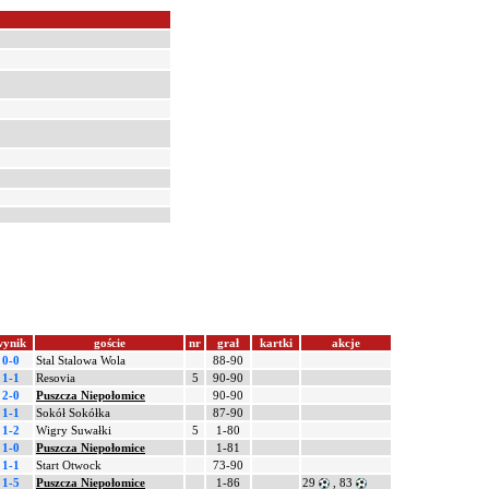
wynik
goście
nr
grał
kartki
akcje
0-0
Stal Stalowa Wola
88-90
1-1
Resovia
5
90-90
2-0
Puszcza Niepołomice
90-90
1-1
Sokół Sokółka
87-90
1-2
Wigry Suwałki
5
1-80
1-0
Puszcza Niepołomice
1-81
1-1
Start Otwock
73-90
1-5
Puszcza Niepołomice
1-86
29
, 83