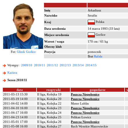
Imię
Arkadiusz
Nazwisko
Serafin
Polska
Kraj
Data urodzenia
14 marca 1993 (33 lata)
Gorlice
Miejsce urodzenia
Wzrost / waga
170 cm / 61 kg
Obecny klub
Fot:
Glinik Gorlice
Pozycja
pomocnik
Brat
Rafała
Występy:
2009/10
2010/11
2011/12
2012/13
2013/14
2014/15
Kariera
Sezon 2010/11
data
rozgrywki
gospodarze
2011-03-13 15:30
II liga, Kolejka 19
Puszcza Niepołomice
2011-03-19 14:00
II liga, Kolejka 20
Puszcza Niepołomice
2011-04-02 14:00
II liga, Kolejka 22
Motor Lublin
2011-04-10 16:00
II liga, Kolejka 23
Puszcza Niepołomice
2011-04-17 16:00
II liga, Kolejka 24
Puszcza Niepołomice
2011-04-23 14:00
II liga, Kolejka 25
Pelikan Łowicz
2011-05-01 17:00
II liga, Kolejka 26
Puszcza Niepołomice
2011-05-08 16:00
II liga, Kolejka 27
Ruch Wysokie Mazowieckie