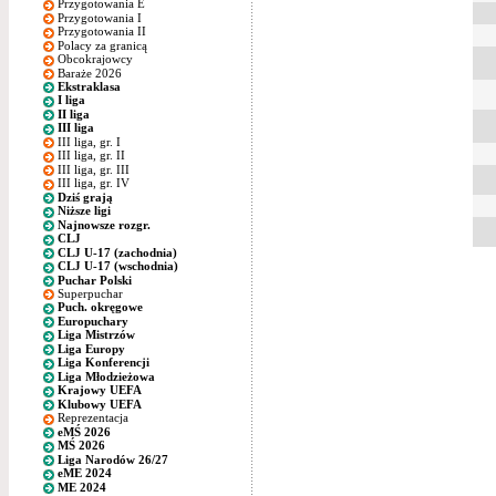
Przygotowania E
Przygotowania I
Przygotowania II
Polacy za granicą
Obcokrajowcy
Baraże 2026
Ekstraklasa
I liga
II liga
III liga
III liga, gr. I
III liga, gr. II
III liga, gr. III
III liga, gr. IV
Dziś grają
Niższe ligi
Najnowsze rozgr.
CLJ
CLJ U-17 (zachodnia)
CLJ U-17 (wschodnia)
Puchar Polski
Superpuchar
Puch. okręgowe
Europuchary
Liga Mistrzów
Liga Europy
Liga Konferencji
Liga Młodzieżowa
Krajowy UEFA
Klubowy UEFA
Reprezentacja
eMŚ 2026
MŚ 2026
Liga Narodów 26/27
eME 2024
ME 2024