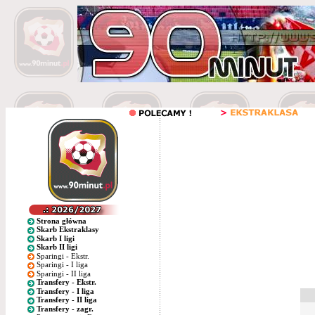
Strona główna
Skarb Ekstraklasy
Skarb I ligi
Skarb II ligi
Sparingi - Ekstr.
Sparingi - I liga
Sparingi - II liga
Transfery - Ekstr.
Transfery - I liga
Transfery - II liga
Transfery - zagr.