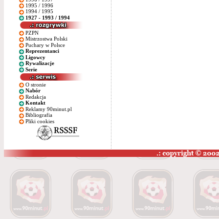
1995 / 1996
1994 / 1995
1927 - 1993 / 1994
PZPN
Mistrzostwa Polski
Puchary w Polsce
Reprezentanci
Ligowcy
Rywalizacje
Serie
O stronie
Nabór
Redakcja
Kontakt
Reklamy 90minut.pl
Bibliografia
Pliki cookies