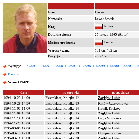
Imię
Dariusz
Nazwisko
Lewandowski
Polska
Kraj
Data urodzenia
25 lutego 1965 (61 lat)
Kielce
Miejsce urodzenia
Wzrost / waga
181 cm / 82 kg
Pozycja
obrońca
Występy:
1989/90
1994/95
1995/96
1996/97
1997/98
1998/99
1999/00
2000/01
20
Kariera
Sezon 1994/95
data
rozgrywki
gospodarze
1994-10-23 14:00
Ekstraklasa, Kolejka 12
Zagłębie Lubin
1994-10-29 14:30
Ekstraklasa, Kolejka 13
Raków Częstochowa
1994-11-05 11:00
Ekstraklasa, Kolejka 14
Hutnik Kraków
1994-11-09 13:30
Ekstraklasa, Kolejka 15
Zagłębie Lubin
1994-11-19 16:00
Ekstraklasa, Kolejka 16
Legia Warszawa
1994-11-27 13:00
Ekstraklasa, Kolejka 17
Zagłębie Lubin
1995-03-05 14:00
Ekstraklasa, Kolejka 18
Zagłębie Lubin
1995-03-12 12:00
Ekstraklasa, Kolejka 19
Olimpia Poznań
1995-03-18 15:00
Ekstraklasa, Kolejka 20
Zagłębie Lubin