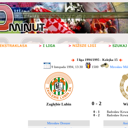
I liga 1994/1995 - Kolejka 15
9 listopada 1994, 13:30
1500
Mirosław Mil
0 - 2
Zagłębie Lubin
Wi
0 - 1
Radosław Kowal
0 - 2
Radosław Kowal
Mirosław Dreszer
And