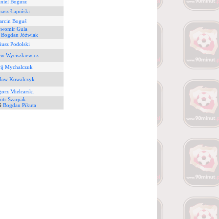
niel Bogusz
asz Łapiński
rcin Boguś
awomir Gula
9
Bogdan Jóźwiak
iusz Podolski
ew Wyciszkiewicz
ij Mychalczuk
ław Kowalczyk
orz Mielcarski
iotr Szarpak
6
Bogdan Pikuta