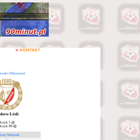
ewski (Warszawa)
dzew Łódź
czyk 5
czyk 88
rzej Woźniak