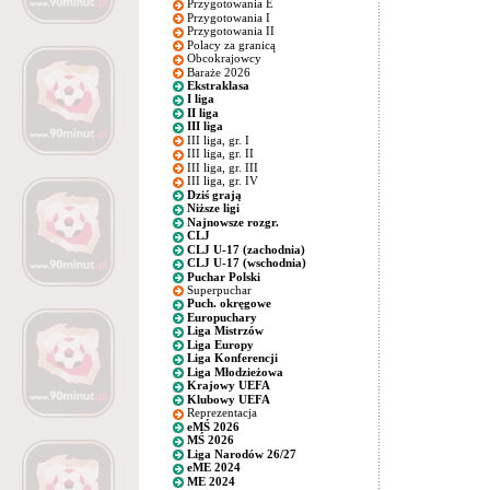
Przygotowania E
Przygotowania I
Przygotowania II
Polacy za granicą
Obcokrajowcy
Baraże 2026
Ekstraklasa
I liga
II liga
III liga
III liga, gr. I
III liga, gr. II
III liga, gr. III
III liga, gr. IV
Dziś grają
Niższe ligi
Najnowsze rozgr.
CLJ
CLJ U-17 (zachodnia)
CLJ U-17 (wschodnia)
Puchar Polski
Superpuchar
Puch. okręgowe
Europuchary
Liga Mistrzów
Liga Europy
Liga Konferencji
Liga Młodzieżowa
Krajowy UEFA
Klubowy UEFA
Reprezentacja
eMŚ 2026
MŚ 2026
Liga Narodów 26/27
eME 2024
ME 2024