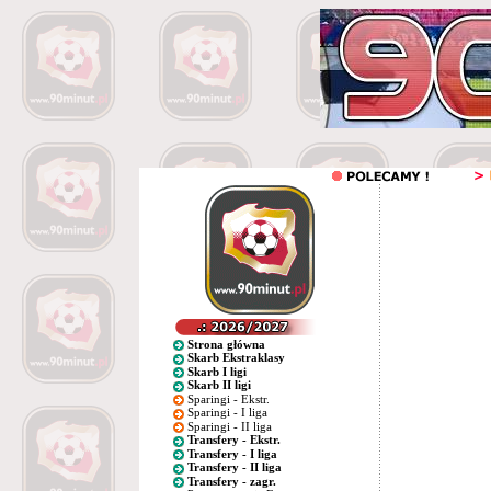
Strona główna
Skarb Ekstraklasy
Skarb I ligi
Skarb II ligi
Sparingi - Ekstr.
Sparingi - I liga
Sparingi - II liga
Transfery - Ekstr.
Transfery - I liga
Transfery - II liga
Transfery - zagr.