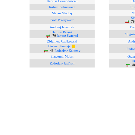
Dariusz Lewandowski
Da
Robert Bubnowicz
Tom
Stefan Machaj
Ma
Sł
Piotr Przerywacz
7
Andrzej Janeczek
Dar
Dariusz Baziuk
Zbigni
70
Janusz Świerad
Zbigniew Czajkowski
Andr
Dariusz Kurzeja
Rados
46
Radosław Kałużny
Sławomir Majak
Grzeg
P
Radosław Jasiński
8