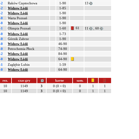
-2
Raków Częstochowa
1-90
13
-2
Widzew Łódź
1-85
-2
Widzew Łódź
1-90
-0
Warta Poznań
1-90
-0
Widzew Łódź
1-90
61
-1
Olimpia Poznań
1-60
11
, 60
-0
Widzew Łódź
1-73
-0
Górnik Zabrze
1-90
-0
Widzew Łódź
46-90
-0
Petrochemia Płock
74-90
-2
Widzew Łódź
84-90
-0
Widzew Łódź
64-90
-1
Zagłębie Lubin
1-59
-0
Widzew Łódź
64-90
rez.
czas gry
karne
sam.
10
1149
3
0 (0 + 0)
0
1
1
10
1149
3
0 (0 + 0)
0
1
1