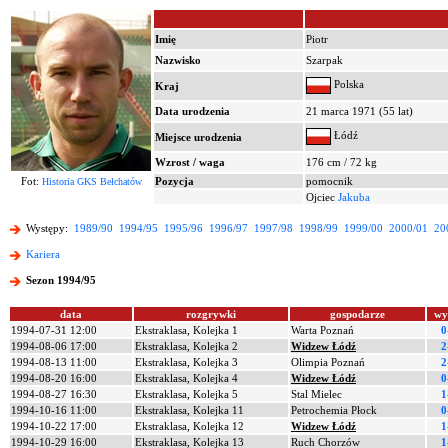
Imię
Piotr
Nazwisko
Szarpak
Polska
Kraj
Data urodzenia
21 marca 1971 (55 lat)
Łódź
Miejsce urodzenia
Wzrost / waga
176 cm / 72 kg
Fot:
Pozycja
pomocnik
Historia GKS Bełchatów
Ojciec
Jakuba
Występy:
1989/90
1994/95
1995/96
1996/97
1997/98
1998/99
1999/00
2000/01
20
Kariera
Sezon 1994/95
data
rozgrywki
gospodarze
wy
1994-07-31 12:00
Ekstraklasa, Kolejka 1
Warta Poznań
0
1994-08-06 17:00
Ekstraklasa, Kolejka 2
Widzew Łódź
2
1994-08-13 11:00
Ekstraklasa, Kolejka 3
Olimpia Poznań
2
1994-08-20 16:00
Ekstraklasa, Kolejka 4
Widzew Łódź
0
1994-08-27 16:30
Ekstraklasa, Kolejka 5
Stal Mielec
1
1994-10-16 11:00
Ekstraklasa, Kolejka 11
Petrochemia Płock
0
1994-10-22 17:00
Ekstraklasa, Kolejka 12
Widzew Łódź
1
1994-10-29 16:00
Ekstraklasa, Kolejka 13
Ruch Chorzów
1