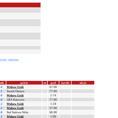
02/03
2003/04
nik
goście
nr
grał
kartki
akcje
-4
Widzew Łódź
67-90
-1
Stomil Olsztyn
77-90
-0
Widzew Łódź
1-74
-0
GKS Katowice
77-90
-2
Widzew Łódź
1-18
-2
Widzew Łódź
57-90
-0
Stal Stalowa Wola
60-90
-1
Widzew Łódź
1-90