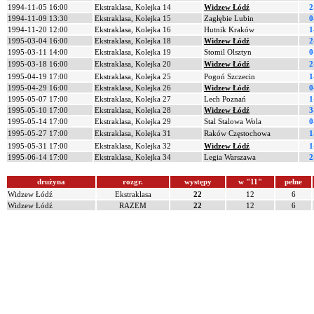
1994-11-05 16:00
Ekstraklasa, Kolejka 14
Widzew Łódź
2
1994-11-09 13:30
Ekstraklasa, Kolejka 15
Zagłębie Lubin
0
1994-11-20 12:00
Ekstraklasa, Kolejka 16
Hutnik Kraków
1
1995-03-04 16:00
Ekstraklasa, Kolejka 18
Widzew Łódź
2
1995-03-11 14:00
Ekstraklasa, Kolejka 19
Stomil Olsztyn
0
1995-03-18 16:00
Ekstraklasa, Kolejka 20
Widzew Łódź
2
1995-04-19 17:00
Ekstraklasa, Kolejka 25
Pogoń Szczecin
1
1995-04-29 16:00
Ekstraklasa, Kolejka 26
Widzew Łódź
0
1995-05-07 17:00
Ekstraklasa, Kolejka 27
Lech Poznań
1
1995-05-10 17:00
Ekstraklasa, Kolejka 28
Widzew Łódź
3
1995-05-14 17:00
Ekstraklasa, Kolejka 29
Stal Stalowa Wola
0
1995-05-27 17:00
Ekstraklasa, Kolejka 31
Raków Częstochowa
1
1995-05-31 17:00
Ekstraklasa, Kolejka 32
Widzew Łódź
1
1995-06-14 17:00
Ekstraklasa, Kolejka 34
Legia Warszawa
2
drużyna
rozgr.
występy
w "11"
pełne
Widzew Łódź
Ekstraklasa
22
12
6
Widzew Łódź
RAZEM
22
12
6