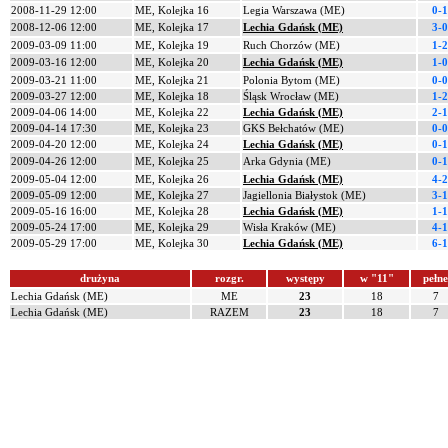
2008-11-29 12:00
ME, Kolejka 16
Legia Warszawa (ME)
0-1
2008-12-06 12:00
ME, Kolejka 17
Lechia Gdańsk (ME)
3-0
2009-03-09 11:00
ME, Kolejka 19
Ruch Chorzów (ME)
1-2
2009-03-16 12:00
ME, Kolejka 20
Lechia Gdańsk (ME)
1-0
2009-03-21 11:00
ME, Kolejka 21
Polonia Bytom (ME)
0-0
2009-03-27 12:00
ME, Kolejka 18
Śląsk Wrocław (ME)
1-2
2009-04-06 14:00
ME, Kolejka 22
Lechia Gdańsk (ME)
2-1
2009-04-14 17:30
ME, Kolejka 23
GKS Bełchatów (ME)
0-0
2009-04-20 12:00
ME, Kolejka 24
Lechia Gdańsk (ME)
0-1
2009-04-26 12:00
ME, Kolejka 25
Arka Gdynia (ME)
0-1
2009-05-04 12:00
ME, Kolejka 26
Lechia Gdańsk (ME)
4-2
2009-05-09 12:00
ME, Kolejka 27
Jagiellonia Białystok (ME)
3-1
2009-05-16 16:00
ME, Kolejka 28
Lechia Gdańsk (ME)
1-1
2009-05-24 17:00
ME, Kolejka 29
Wisła Kraków (ME)
4-1
2009-05-29 17:00
ME, Kolejka 30
Lechia Gdańsk (ME)
6-1
drużyna
rozgr.
występy
w "11"
pełne
Lechia Gdańsk (ME)
ME
23
18
7
Lechia Gdańsk (ME)
RAZEM
23
18
7