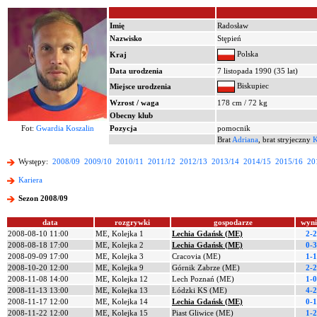
Imię
Radosław
Nazwisko
Stępień
Polska
Kraj
Data urodzenia
7 listopada 1990 (35 lat)
Biskupiec
Miejsce urodzenia
Wzrost / waga
178 cm / 72 kg
Obecny klub
Fot:
Gwardia Koszalin
Pozycja
pomocnik
Brat
Adriana
, brat stryjeczny
K
Występy:
2008/09
2009/10
2010/11
2011/12
2012/13
2013/14
2014/15
2015/16
20
Kariera
Sezon 2008/09
data
rozgrywki
gospodarze
wyn
2008-08-10 11:00
ME, Kolejka 1
Lechia Gdańsk (ME)
2-2
2008-08-18 17:00
ME, Kolejka 2
Lechia Gdańsk (ME)
0-3
2008-09-09 17:00
ME, Kolejka 3
Cracovia (ME)
1-1
2008-10-20 12:00
ME, Kolejka 9
Górnik Zabrze (ME)
2-2
2008-11-08 14:00
ME, Kolejka 12
Lech Poznań (ME)
1-0
2008-11-13 13:00
ME, Kolejka 13
Łódzki KS (ME)
4-2
2008-11-17 12:00
ME, Kolejka 14
Lechia Gdańsk (ME)
0-1
2008-11-22 12:00
ME, Kolejka 15
Piast Gliwice (ME)
1-2