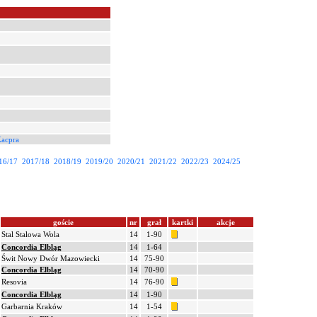
acpra
16/17
2017/18
2018/19
2019/20
2020/21
2021/22
2022/23
2024/25
goście
nr
grał
kartki
akcje
Stal Stalowa Wola
14
1-90
Concordia Elbląg
14
1-64
Świt Nowy Dwór Mazowiecki
14
75-90
Concordia Elbląg
14
70-90
Resovia
14
76-90
Concordia Elbląg
14
1-90
Garbarnia Kraków
14
1-54