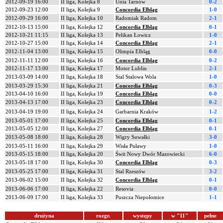
2012-09-19 16:00
II liga, Kolejka 8
Unia Tarnów
0-2
2012-09-23 12:00
II liga, Kolejka 9
Concordia Elbląg
1-0
2012-09-29 16:00
II liga, Kolejka 10
Radomiak Radom
2-1
2012-10-13 15:00
II liga, Kolejka 12
Concordia Elbląg
0-1
2012-10-21 11:15
II liga, Kolejka 13
Pelikan Łowicz
1-0
2012-10-27 15:00
II liga, Kolejka 14
Concordia Elbląg
2-1
2012-11-04 13:00
II liga, Kolejka 15
Olimpia Elbląg
0-0
2012-11-11 12:00
II liga, Kolejka 16
Concordia Elbląg
0-2
2012-11-17 13:00
II liga, Kolejka 17
Motor Lublin
2-1
2013-03-09 14:00
II liga, Kolejka 18
Stal Stalowa Wola
1-0
2013-03-29 15:30
II liga, Kolejka 21
Concordia Elbląg
0-3
2013-04-10 16:00
II liga, Kolejka 19
Concordia Elbląg
0-0
2013-04-13 17:00
II liga, Kolejka 23
Concordia Elbląg
0-2
2013-04-19 19:00
II liga, Kolejka 24
Garbarnia Kraków
1-2
2013-05-01 17:00
II liga, Kolejka 25
Concordia Elbląg
0-1
2013-05-05 12:00
II liga, Kolejka 27
Concordia Elbląg
0-1
2013-05-08 18:00
II liga, Kolejka 28
Wigry Suwałki
3-0
2013-05-11 16:00
II liga, Kolejka 29
Wisła Puławy
1-0
2013-05-15 18:00
II liga, Kolejka 20
Świt Nowy Dwór Mazowiecki
6-0
2013-05-18 17:00
II liga, Kolejka 30
Concordia Elbląg
0-3
2013-05-25 17:00
II liga, Kolejka 31
Stal Rzeszów
3-2
2013-06-02 15:00
II liga, Kolejka 32
Concordia Elbląg
0-1
2013-06-06 17:00
II liga, Kolejka 22
Resovia
0-0
2013-06-09 17:00
II liga, Kolejka 33
Puszcza Niepołomice
1-1
drużyna
rozgr.
występy
w "11"
pełne