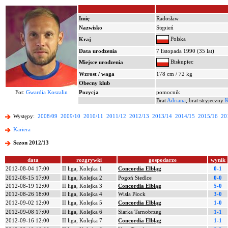
Imię
Radosław
Nazwisko
Stępień
Polska
Kraj
Data urodzenia
7 listopada 1990 (35 lat)
Biskupiec
Miejsce urodzenia
Wzrost / waga
178 cm / 72 kg
Obecny klub
Fot:
Gwardia Koszalin
Pozycja
pomocnik
Brat
Adriana
, brat stryjeczny
K
Występy:
2008/09
2009/10
2010/11
2011/12
2012/13
2013/14
2014/15
2015/16
20
Kariera
Sezon 2012/13
data
rozgrywki
gospodarze
wynik
2012-08-04 17:00
II liga, Kolejka 1
Concordia Elbląg
0-1
2012-08-15 17:00
II liga, Kolejka 2
Pogoń Siedlce
0-0
2012-08-19 12:00
II liga, Kolejka 3
Concordia Elbląg
5-0
2012-08-26 18:00
II liga, Kolejka 4
Wisła Płock
3-0
2012-09-02 12:00
II liga, Kolejka 5
Concordia Elbląg
1-0
2012-09-08 17:00
II liga, Kolejka 6
Siarka Tarnobrzeg
1-1
2012-09-16 12:00
II liga, Kolejka 7
Concordia Elbląg
1-1