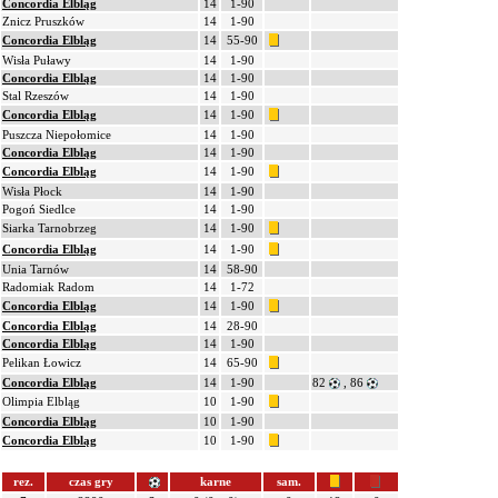
Concordia Elbląg
14
1-90
Znicz Pruszków
14
1-90
Concordia Elbląg
14
55-90
Wisła Puławy
14
1-90
Concordia Elbląg
14
1-90
Stal Rzeszów
14
1-90
Concordia Elbląg
14
1-90
Puszcza Niepołomice
14
1-90
Concordia Elbląg
14
1-90
Concordia Elbląg
14
1-90
Wisła Płock
14
1-90
Pogoń Siedlce
14
1-90
Siarka Tarnobrzeg
14
1-90
Concordia Elbląg
14
1-90
Unia Tarnów
14
58-90
Radomiak Radom
14
1-72
Concordia Elbląg
14
1-90
Concordia Elbląg
14
28-90
Concordia Elbląg
14
1-90
Pelikan Łowicz
14
65-90
Concordia Elbląg
14
1-90
82
, 86
Olimpia Elbląg
10
1-90
Concordia Elbląg
10
1-90
Concordia Elbląg
10
1-90
rez.
czas gry
karne
sam.