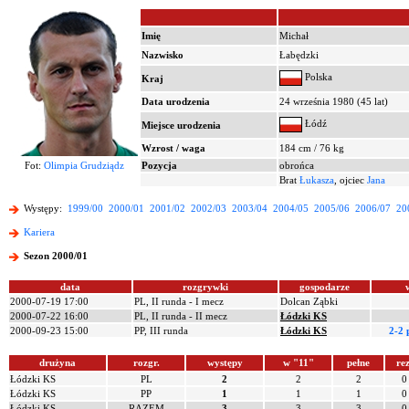
Imię
Michał
Nazwisko
Łabędzki
Polska
Kraj
Data urodzenia
24 września 1980 (45 lat)
Łódź
Miejsce urodzenia
Wzrost / waga
184 cm / 76 kg
Fot:
Olimpia Grudziądz
Pozycja
obrońca
Brat
Łukasza
, ojciec
Jana
Występy:
1999/00
2000/01
2001/02
2002/03
2003/04
2004/05
2005/06
2006/07
20
Kariera
Sezon 2000/01
data
rozgrywki
gospodarze
2000-07-19 17:00
PL, II runda - I mecz
Dolcan Ząbki
2000-07-22 16:00
PL, II runda - II mecz
Łódzki KS
2000-09-23 15:00
PP, III runda
Łódzki KS
2-2 
drużyna
rozgr.
występy
w "11"
pełne
rez
Łódzki KS
PL
2
2
2
0
Łódzki KS
PP
1
1
1
0
Łódzki KS
RAZEM
3
3
3
0