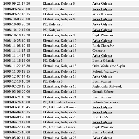
2008-09-21 17:30
Ekstraklasa, Kolejka 6
Arka Gdynia
2008-09-24 20:00
PP, 1/16 finału
Arka Gdynia
2008-09-27 18:15
Ekstraklasa, Kolejka 7
Wisła Kraków
2008-10-03 20:00
Ekstraklasa, Kolejka 8
Arka Gdynia
2008-10-08 20:30
PE, Kolejka 3
Arka Gdynia
2008-10-12 17:00
PE, Kolejka 4
Arka Gdynia
2008-10-18 17:30
Ekstraklasa, Kolejka 9
Śląsk Wrocław
2008-10-25 19:45
Ekstraklasa, Kolejka 10
Arka Gdynia
2008-11-08 19:45
Ekstraklasa, Kolejka 12
Ruch Chorzów
2008-11-11 15:15
Ekstraklasa, Kolejka 13
Cracovia
2008-11-14 17:45
Ekstraklasa, Kolejka 14
Arka Gdynia
2008-11-18 18:00
PE, Kolejka 5
Lechia Gdańsk
2008-11-22 16:30
Ekstraklasa, Kolejka 15
Odra Wodzisław Śląski
2008-11-30 19:15
Ekstraklasa, Kolejka 16
Polonia Warszawa
2008-12-07 14:45
Ekstraklasa, Kolejka 17
Arka Gdynia
2008-12-10 16:30
PE, Kolejka 6
Lech Poznań
2009-02-28 19:15
Ekstraklasa, Kolejka 18
Jagiellonia Białystok
2009-03-06 20:00
Ekstraklasa, Kolejka 19
Górnik Zabrze
2009-03-21 18:30
Ekstraklasa, Kolejka 21
Lech Poznań
2009-03-26 18:00
PE, 1/4 finału - I mecz
Polonia Warszawa
2009-03-31 19:45
PE, 1/4 finału - II mecz
Arka Gdynia
2009-04-04 18:15
Ekstraklasa, Kolejka 22
Arka Gdynia
2009-04-09 20:00
Ekstraklasa, Kolejka 23
Łódzki KS
2009-04-19 17:00
Ekstraklasa, Kolejka 24
Arka Gdynia
2009-04-22 17:30
PE, 1/2 finału - I mecz
Śląsk Wrocław
2009-04-25 16:00
Ekstraklasa, Kolejka 25
Lechia Gdańsk
2009-05-02 14:45
Ekstraklasa, Kolejka 26
Arka Gdynia