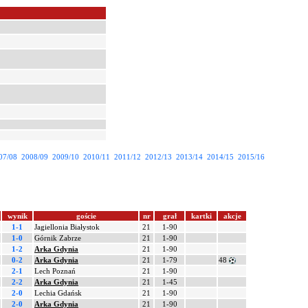
07/08
2008/09
2009/10
2010/11
2011/12
2012/13
2013/14
2014/15
2015/16
wynik
goście
nr
grał
kartki
akcje
1-1
Jagiellonia Białystok
21
1-90
1-0
Górnik Zabrze
21
1-90
1-2
Arka Gdynia
21
1-90
0-2
Arka Gdynia
21
1-79
48
2-1
Lech Poznań
21
1-90
2-2
Arka Gdynia
21
1-45
2-0
Lechia Gdańsk
21
1-90
2-0
Arka Gdynia
21
1-90