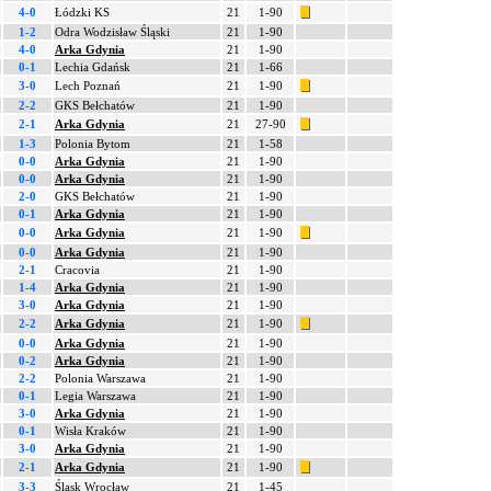
4-0
Łódzki KS
21
1-90
1-2
Odra Wodzisław Śląski
21
1-90
4-0
Arka Gdynia
21
1-90
0-1
Lechia Gdańsk
21
1-66
3-0
Lech Poznań
21
1-90
2-2
GKS Bełchatów
21
1-90
2-1
Arka Gdynia
21
27-90
1-3
Polonia Bytom
21
1-58
0-0
Arka Gdynia
21
1-90
0-0
Arka Gdynia
21
1-90
2-0
GKS Bełchatów
21
1-90
0-1
Arka Gdynia
21
1-90
0-0
Arka Gdynia
21
1-90
0-0
Arka Gdynia
21
1-90
2-1
Cracovia
21
1-90
1-4
Arka Gdynia
21
1-90
3-0
Arka Gdynia
21
1-90
2-2
Arka Gdynia
21
1-90
0-0
Arka Gdynia
21
1-90
0-2
Arka Gdynia
21
1-90
2-2
Polonia Warszawa
21
1-90
0-1
Legia Warszawa
21
1-90
3-0
Arka Gdynia
21
1-90
0-1
Wisła Kraków
21
1-90
3-0
Arka Gdynia
21
1-90
2-1
Arka Gdynia
21
1-90
3-3
Śląsk Wrocław
21
1-45