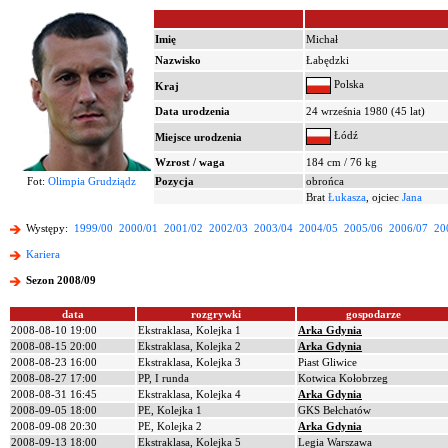
Imię
Michał
Nazwisko
Łabędzki
Polska
Kraj
Data urodzenia
24 września 1980 (45 lat)
Łódź
Miejsce urodzenia
Wzrost / waga
184 cm / 76 kg
Fot:
Olimpia Grudziądz
Pozycja
obrońca
Brat
Łukasza
, ojciec
Jana
Występy:
1999/00
2000/01
2001/02
2002/03
2003/04
2004/05
2005/06
2006/07
20
Kariera
Sezon 2008/09
data
rozgrywki
gospodarze
2008-08-10 19:00
Ekstraklasa, Kolejka 1
Arka Gdynia
2008-08-15 20:00
Ekstraklasa, Kolejka 2
Arka Gdynia
2008-08-23 16:00
Ekstraklasa, Kolejka 3
Piast Gliwice
2008-08-27 17:00
PP, I runda
Kotwica Kołobrzeg
2008-08-31 16:45
Ekstraklasa, Kolejka 4
Arka Gdynia
2008-09-05 18:00
PE, Kolejka 1
GKS Bełchatów
2008-09-08 20:30
PE, Kolejka 2
Arka Gdynia
2008-09-13 18:00
Ekstraklasa, Kolejka 5
Legia Warszawa