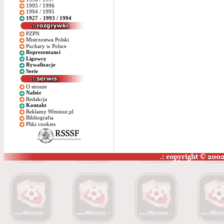
1995 / 1996
1994 / 1995
1927 - 1993 / 1994
PZPN
Mistrzostwa Polski
Puchary w Polsce
Reprezentanci
Ligowcy
Rywalizacje
Serie
O stronie
Nabór
Redakcja
Kontakt
Reklamy 90minut.pl
Bibliografia
Pliki cookies