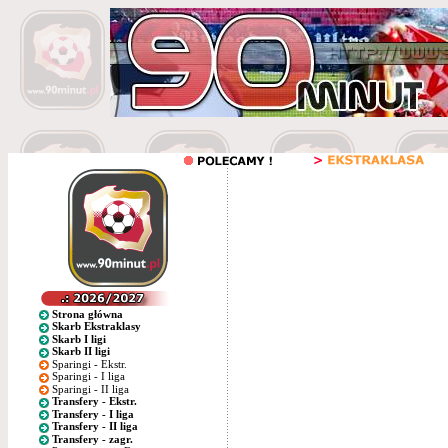
Strona główna
Skarb Ekstraklasy
Skarb I ligi
Skarb II ligi
Sparingi - Ekstr.
Sparingi - I liga
Sparingi - II liga
Transfery - Ekstr.
Transfery - I liga
Transfery - II liga
Transfery - zagr.