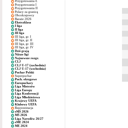
Przygotowania E
Przygotowania I
Przygotowania II
Polacy za granicą
Obcokrajowcy
Baraże 2026
Ekstraklasa
I liga
II liga
III liga
III liga, gr. I
III liga, gr. II
III liga, gr. III
III liga, gr. IV
Dziś grają
Niższe ligi
Najnowsze rozgr.
CLJ
CLJ U-17 (zachodnia)
CLJ U-17 (wschodnia)
Puchar Polski
Superpuchar
Puch. okręgowe
Europuchary
Liga Mistrzów
Liga Europy
Liga Konferencji
Liga Młodzieżowa
Krajowy UEFA
Klubowy UEFA
Reprezentacja
eMŚ 2026
MŚ 2026
Liga Narodów 26/27
eME 2024
ME 2024