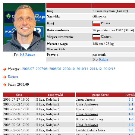
Imię
Łukasz Szymon (Łukasz)
Nazwisko
Gikiewicz
Polska
Kraj
Data urodzenia
26 października 1987 (38 lat)
Olsztyn
Miejsce urodzenia
Wzrost / waga
188 cm / 75 kg
Obecny klub
Fot:
KS Raszyn
Pozycja
napastnik
Brat
Rafała
Występy:
2006/07
2007/08
2008/09
2009/10
2010/11
2011/12
2012/13
Kariera
Sezon 2008/09
data
rozgrywki
gospodarze
wyni
2008-07-27 16:00
II liga, Kolejka 1
Jarota Jarocin
0-0
2008-08-02 17:00
II liga, Kolejka 2
Unia Janikowo
2-1
2008-08-06 17:00
II liga, Kolejka 3
Elana Toruń
0-1
2008-08-09 17:00
II liga, Kolejka 4
Unia Janikowo
1-0
2008-08-30 17:00
II liga, Kolejka 7
Kotwica Kołobrzeg
1-3
2008-09-03 17:00
II liga, Kolejka 8
Unia Janikowo
0-0
2008-09-06 17:00
II liga, Kolejka 9
Lechia Zielona Góra
0-0