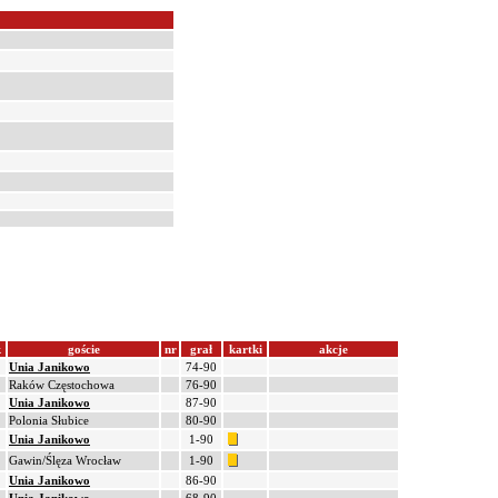
k
goście
nr
grał
kartki
akcje
Unia Janikowo
74-90
Raków Częstochowa
76-90
Unia Janikowo
87-90
Polonia Słubice
80-90
Unia Janikowo
1-90
Gawin/Ślęza Wrocław
1-90
Unia Janikowo
86-90