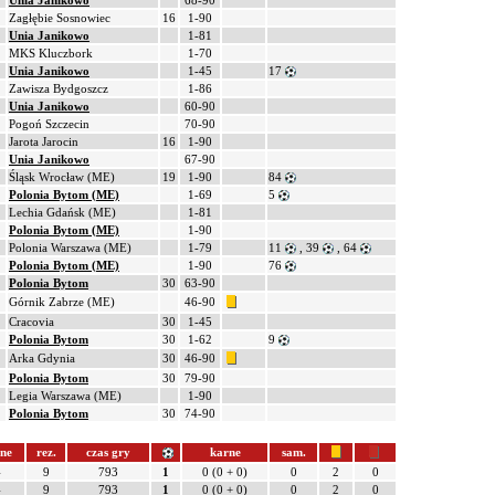
Unia Janikowo
68-90
Zagłębie Sosnowiec
16
1-90
Unia Janikowo
1-81
MKS Kluczbork
1-70
Unia Janikowo
1-45
17
Zawisza Bydgoszcz
1-86
Unia Janikowo
60-90
Pogoń Szczecin
70-90
Jarota Jarocin
16
1-90
Unia Janikowo
67-90
Śląsk Wrocław (ME)
19
1-90
84
Polonia Bytom (ME)
1-69
5
Lechia Gdańsk (ME)
1-81
Polonia Bytom (ME)
1-90
Polonia Warszawa (ME)
1-79
11
, 39
, 64
Polonia Bytom (ME)
1-90
76
Polonia Bytom
30
63-90
Górnik Zabrze (ME)
46-90
Cracovia
30
1-45
Polonia Bytom
30
1-62
9
Arka Gdynia
30
46-90
Polonia Bytom
30
79-90
Legia Warszawa (ME)
1-90
Polonia Bytom
30
74-90
łne
rez.
czas gry
karne
sam.
4
9
793
1
0 (0 + 0)
0
2
0
4
9
793
1
0 (0 + 0)
0
2
0