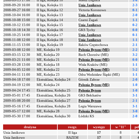
2008-09-13 17:00
II liga, Kolejka 10
Miedź Legnica
1-0
2008-09-20 16:00
II liga, Kolejka 11
Unia Janikowo
2-3
2008-09-27 16:00
II liga, Kolejka 12
Victoria Koronowo
0-1
2008-10-04 16:00
II liga, Kolejka 13
Unia Janikowo
2-0
2008-10-08 15:00
II liga, Kolejka 14
Czarni Żagań
1-1
2008-10-12 15:00
II liga, Kolejka 15
Unia Janikowo
0-2
2008-10-18 14:30
II liga, Kolejka 16
GKS Tychy
0-0
2008-10-25 14:00
II liga, Kolejka 17
Unia Janikowo
0-1
2008-11-08 12:00
II liga, Kolejka 18
Unia Janikowo
1-1
2008-11-15 13:00
II liga, Kolejka 19
Raków Częstochowa
2-1
2009-03-08 12:00
ME, Kolejka 19
Polonia Bytom (ME)
2-2
2009-03-15 12:30
ME, Kolejka 20
Ruch Chorzów (ME)
3-2
2009-03-21 11:00
ME, Kolejka 21
Polonia Bytom (ME)
0-0
2009-03-28 13:00
ME, Kolejka 18
Wisła Kraków (ME)
1-1
2009-04-05 12:00
ME, Kolejka 22
Polonia Bytom (ME)
5-2
2009-04-11 11:00
ME, Kolejka 23
Odra Wodzisław Śląski (ME)
1-1
2009-04-18 17:00
Ekstraklasa, Kolejka 24
Górnik Zabrze
2-0
2009-04-19 12:00
ME, Kolejka 24
Polonia Bytom (ME)
1-0
2009-04-24 17:45
Ekstraklasa, Kolejka 25
Polonia Bytom
1-0
2009-05-01 17:45
Ekstraklasa, Kolejka 26
GKS Bełchatów
3-1
2009-05-08 20:00
Ekstraklasa, Kolejka 27
Polonia Bytom
2-1
2009-05-16 17:45
Ekstraklasa, Kolejka 28
Legia Warszawa
3-1
2009-05-17 12:00
ME, Kolejka 28
Polonia Bytom (ME)
3-0
2009-05-30 17:00
Ekstraklasa, Kolejka 30
Łódzki KS
2-0
drużyna
rozgr.
występy
w "11"
pe
Unia Janikowo
II liga
17
8
Unia Janikowo
RAZEM
17
8