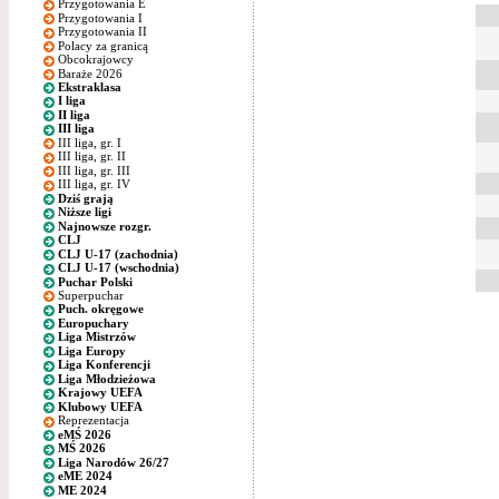
Przygotowania E
Przygotowania I
Przygotowania II
Polacy za granicą
Obcokrajowcy
Baraże 2026
Ekstraklasa
I liga
II liga
III liga
III liga, gr. I
III liga, gr. II
III liga, gr. III
III liga, gr. IV
Dziś grają
Niższe ligi
Najnowsze rozgr.
CLJ
CLJ U-17 (zachodnia)
CLJ U-17 (wschodnia)
Puchar Polski
Superpuchar
Puch. okręgowe
Europuchary
Liga Mistrzów
Liga Europy
Liga Konferencji
Liga Młodzieżowa
Krajowy UEFA
Klubowy UEFA
Reprezentacja
eMŚ 2026
MŚ 2026
Liga Narodów 26/27
eME 2024
ME 2024