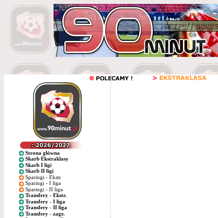
Strona główna
Skarb Ekstraklasy
Skarb I ligi
Skarb II ligi
Sparingi - Ekstr.
Sparingi - I liga
Sparingi - II liga
Transfery - Ekstr.
Transfery - I liga
Transfery - II liga
Transfery - zagr.