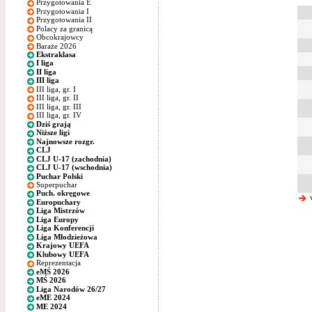
Przygotowania E
Przygotowania I
Przygotowania II
Polacy za granicą
Obcokrajowcy
Baraże 2026
Ekstraklasa
I liga
II liga
III liga
III liga, gr. I
III liga, gr. II
III liga, gr. III
III liga, gr. IV
Dziś grają
Niższe ligi
Najnowsze rozgr.
CLJ
CLJ U-17 (zachodnia)
CLJ U-17 (wschodnia)
Puchar Polski
Superpuchar
Puch. okręgowe
w
Europuchary
Liga Mistrzów
Liga Europy
Liga Konferencji
Liga Młodzieżowa
Krajowy UEFA
Klubowy UEFA
Reprezentacja
eMŚ 2026
MŚ 2026
Liga Narodów 26/27
eME 2024
ME 2024