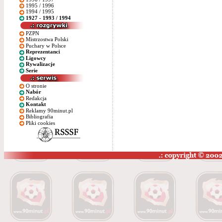
1995 / 1996
1994 / 1995
1927 - 1993 / 1994
PZPN
Mistrzostwa Polski
Puchary w Polsce
Reprezentanci
Ligowcy
Rywalizacje
Serie
O stronie
Nabór
Redakcja
Kontakt
Reklamy 90minut.pl
Bibliografia
Pliki cookies