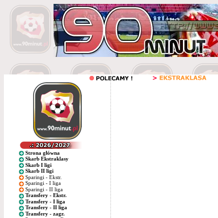
Strona główna
Skarb Ekstraklasy
Skarb I ligi
Skarb II ligi
Sparingi - Ekstr.
Sparingi - I liga
Sparingi - II liga
Transfery - Ekstr.
Transfery - I liga
Transfery - II liga
Transfery - zagr.