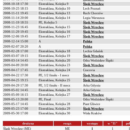
2008-10-18 17:30
Ekstraklasa, Kolejka 9
Śląsk Wrocław
2008-10-25 18:15
Ekstraklasa, Kolejka 10
Lech Poznań
2008-11-11 19:45
Ekstraklasa, Kolejka 13
Ruch Chorzów
2008-11-14 20:00
Ekstraklasa, Kolejka 14
Legia Warszawa
2008-11-19 18:55
PE, Kolejka 5
Śląsk Wrocław
2008-11-23 16:45
Ekstraklasa, Kolejka 15
Śląsk Wrocław
2008-11-29 19:45
Ekstraklasa, Kolejka 16
Śląsk Wrocław
2008-12-06 19:45
Ekstraklasa, Kolejka 17
Śląsk Wrocław
2008-12-14 15:00
A
Polska
2009-02-07 20:20
A
Polska
2009-02-28 17:00
Ekstraklasa, Kolejka 18
Lechia Gdańsk
2009-03-07 19:15
Ekstraklasa, Kolejka 19
Śląsk Wrocław
2009-03-14 14:45
Ekstraklasa, Kolejka 20
Odra Wodzisław Śląski
2009-04-09 20:00
Ekstraklasa, Kolejka 23
Śląsk Wrocław
2009-04-17 17:45
Ekstraklasa, Kolejka 24
Cracovia
2009-04-22 17:30
PE, 1/2 finału - I mecz
Śląsk Wrocław
2009-04-25 19:15
Ekstraklasa, Kolejka 25
Śląsk Wrocław
2009-04-29 17:30
PE, 1/2 finału - II mecz
Arka Gdynia
2009-05-02 14:45
Ekstraklasa, Kolejka 26
Arka Gdynia
2009-05-09 16:15
Ekstraklasa, Kolejka 27
Śląsk Wrocław
2009-05-13 20:00
PE, Finał
Odra Wodzisław Śląski
2009-05-17 14:45
Ekstraklasa, Kolejka 28
Piast Gliwice
2009-05-23 17:00
Ekstraklasa, Kolejka 29
Śląsk Wrocław
2009-05-30 17:00
Ekstraklasa, Kolejka 30
Wisła Kraków
drużyna
rozgr.
występy
w "11"
pe
Śląsk Wrocław (ME)
ME
1
1