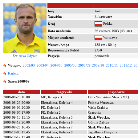
Imię
Antoni
Nazwisko
Łukasiewicz
Polska
Kraj
Data urodzenia
26 czerwca 1983 (43 lata)
Warszawa
Miejsce urodzenia
Wzrost / waga
188 cm / 80 kg
Reprezentacja Polski
2A-0
Fot:
Arka Gdynia
Pozycja
pomocnik
Występy:
2002/03
2003/04
2004/05
2005/06
2008/09
2009/10
2010/11
2011/12
20
Kariera
Sezon 2008/09
data
rozgrywki
gospodarze
2008-08-25 16:00
ME, Kolejka 3
Odra Wodzisław Śląski (ME)
2008-08-29 20:00
Ekstraklasa, Kolejka 4
Polonia Warszawa
2008-09-03 20:30
PE, Kolejka 1
Wisła Kraków
2008-09-07 17:00
PE, Kolejka 2
Cracovia
2008-09-13 15:15
Ekstraklasa, Kolejka 5
Śląsk Wrocław
2008-09-19 20:00
Ekstraklasa, Kolejka 6
Górnik Zabrze
2008-09-28 16:45
Ekstraklasa, Kolejka 7
Śląsk Wrocław
2008-10-03 17:45
Ekstraklasa, Kolejka 8
Jagiellonia Białystok
2008-10-12 17:40
PE, Kolejka 4
Śląsk Wrocław