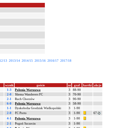
12/13
2013/14
2014/15
2015/16
2016/17
2017/18
wynik
goście
nr
grał
kartki
akcje
1-3
Polonia Warszawa
3
88-90
2-0
Sliema Wanderers FC
3
70-90
2-1
Ruch Chorzów
3
90-90
6-0
Polonia Warszawa
3
58-90
1-1
Dyskobolia Grodzisk Wielkopolski
3
1-90
2-0
FC Porto
3
1-90
67
4-1
Polonia Warszawa
3
1-90
2-1
Pogoń Szczecin
3
1-90