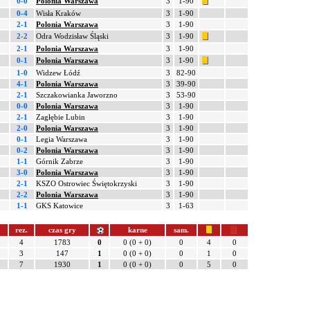
0-0
Polonia Warszawa
3
1-90
0-4
Wisła Kraków
3
1-90
2-1
Polonia Warszawa
3
1-90
2-2
Odra Wodzisław Śląski
3
1-90
2-1
Polonia Warszawa
3
1-90
0-1
Polonia Warszawa
3
1-90
1-0
Widzew Łódź
3
82-90
4-1
Polonia Warszawa
3
39-90
2-1
Szczakowianka Jaworzno
3
53-90
0-0
Polonia Warszawa
3
1-90
2-1
Zagłębie Lubin
3
1-90
2-0
Polonia Warszawa
3
1-90
0-1
Legia Warszawa
3
1-90
0-2
Polonia Warszawa
3
1-90
1-1
Górnik Zabrze
3
1-90
3-0
Polonia Warszawa
3
1-90
2-1
KSZO Ostrowiec Świętokrzyski
3
1-90
2-2
Polonia Warszawa
3
1-90
1-1
GKS Katowice
3
1-63
rez.
czas gry
karne
sam.
4
1783
0
0 (0 + 0)
0
4
0
3
147
1
0 (0 + 0)
0
1
0
7
1930
1
0 (0 + 0)
0
5
0