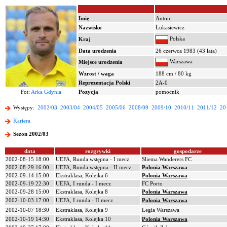
Imię
Antoni
Nazwisko
Łukasiewicz
Polska
Kraj
Data urodzenia
26 czerwca 1983 (43 lata)
Warszawa
Miejsce urodzenia
Wzrost / waga
188 cm / 80 kg
Reprezentacja Polski
2A-0
Fot:
Arka Gdynia
Pozycja
pomocnik
Występy:
2002/03
2003/04
2004/05
2005/06
2008/09
2009/10
2010/11
2011/12
20
Kariera
Sezon 2002/03
data
rozgrywki
gospodarze
2002-08-15 18:00
UEFA, Runda wstępna - I mecz
Sliema Wanderers FC
2002-08-29 16:00
UEFA, Runda wstępna - II mecz
Polonia Warszawa
2002-09-14 15:00
Ekstraklasa, Kolejka 6
Polonia Warszawa
2002-09-19 22:30
UEFA, I runda - I mecz
FC Porto
2002-09-28 15:00
Ekstraklasa, Kolejka 8
Polonia Warszawa
2002-10-03 17:00
UEFA, I runda - II mecz
Polonia Warszawa
2002-10-07 18:30
Ekstraklasa, Kolejka 9
Legia Warszawa
2002-10-19 14:30
Ekstraklasa, Kolejka 10
Polonia Warszawa