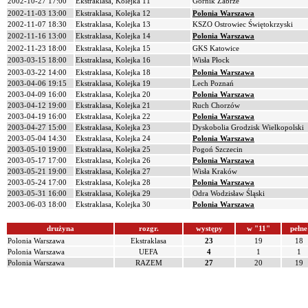
2002-10-27 17:00
Ekstraklasa, Kolejka 11
Górnik Zabrze
2002-11-03 13:00
Ekstraklasa, Kolejka 12
Polonia Warszawa
2002-11-07 18:30
Ekstraklasa, Kolejka 13
KSZO Ostrowiec Świętokrzyski
2002-11-16 13:00
Ekstraklasa, Kolejka 14
Polonia Warszawa
2002-11-23 18:00
Ekstraklasa, Kolejka 15
GKS Katowice
2003-03-15 18:00
Ekstraklasa, Kolejka 16
Wisła Płock
2003-03-22 14:00
Ekstraklasa, Kolejka 18
Polonia Warszawa
2003-04-06 19:15
Ekstraklasa, Kolejka 19
Lech Poznań
2003-04-09 16:00
Ekstraklasa, Kolejka 20
Polonia Warszawa
2003-04-12 19:00
Ekstraklasa, Kolejka 21
Ruch Chorzów
2003-04-19 16:00
Ekstraklasa, Kolejka 22
Polonia Warszawa
2003-04-27 15:00
Ekstraklasa, Kolejka 23
Dyskobolia Grodzisk Wielkopolski
2003-05-04 14:30
Ekstraklasa, Kolejka 24
Polonia Warszawa
2003-05-10 19:00
Ekstraklasa, Kolejka 25
Pogoń Szczecin
2003-05-17 17:00
Ekstraklasa, Kolejka 26
Polonia Warszawa
2003-05-21 19:00
Ekstraklasa, Kolejka 27
Wisła Kraków
2003-05-24 17:00
Ekstraklasa, Kolejka 28
Polonia Warszawa
2003-05-31 16:00
Ekstraklasa, Kolejka 29
Odra Wodzisław Śląski
2003-06-03 18:00
Ekstraklasa, Kolejka 30
Polonia Warszawa
drużyna
rozgr.
występy
w "11"
pełne
Polonia Warszawa
Ekstraklasa
23
19
18
Polonia Warszawa
UEFA
4
1
1
Polonia Warszawa
RAZEM
27
20
19