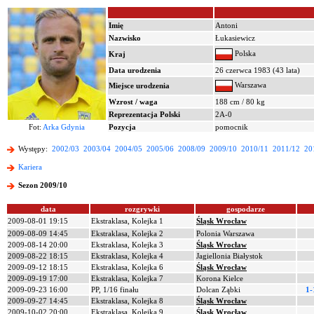
Imię
Antoni
Nazwisko
Łukasiewicz
Polska
Kraj
Data urodzenia
26 czerwca 1983 (43 lata)
Warszawa
Miejsce urodzenia
Wzrost / waga
188 cm / 80 kg
Reprezentacja Polski
2A-0
Fot:
Arka Gdynia
Pozycja
pomocnik
Występy:
2002/03
2003/04
2004/05
2005/06
2008/09
2009/10
2010/11
2011/12
20
Kariera
Sezon 2009/10
data
rozgrywki
gospodarze
2009-08-01 19:15
Ekstraklasa, Kolejka 1
Śląsk Wrocław
2009-08-09 14:45
Ekstraklasa, Kolejka 2
Polonia Warszawa
2009-08-14 20:00
Ekstraklasa, Kolejka 3
Śląsk Wrocław
2009-08-22 18:15
Ekstraklasa, Kolejka 4
Jagiellonia Białystok
2009-09-12 18:15
Ekstraklasa, Kolejka 6
Śląsk Wrocław
2009-09-19 17:00
Ekstraklasa, Kolejka 7
Korona Kielce
2009-09-23 16:00
PP, 1/16 finału
Dolcan Ząbki
1-
2009-09-27 14:45
Ekstraklasa, Kolejka 8
Śląsk Wrocław
2009-10-02 20:00
Ekstraklasa, Kolejka 9
Śląsk Wrocław