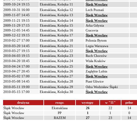
2009-10-24 19:15
Ekstraklasa, Kolejka 11
Śląsk Wrocław
2009-10-31 16:00
Ekstraklasa, Kolejka 12
Lech Poznań
2009-11-07 14:45
Ekstraklasa, Kolejka 13
Śląsk Wrocław
2009-11-21 19:15
Ekstraklasa, Kolejka 14
Śląsk Wrocław
2009-11-29 17:15
Ekstraklasa, Kolejka 15
Arka Gdynia
2009-12-05 14:45
Ekstraklasa, Kolejka 16
Cracovia
2009-12-12 19:15
Ekstraklasa, Kolejka 17
Śląsk Wrocław
2010-02-27 17:00
Ekstraklasa, Kolejka 18
Polonia Bytom
2010-03-20 14:45
Ekstraklasa, Kolejka 21
Legia Warszawa
2010-03-27 19:15
Ekstraklasa, Kolejka 22
Śląsk Wrocław
2010-04-03 19:15
Ekstraklasa, Kolejka 23
Ruch Chorzów
2010-04-20 18:45
Ekstraklasa, Kolejka 24
Wisła Kraków
2010-04-24 17:00
Ekstraklasa, Kolejka 25
Śląsk Wrocław
2010-04-27 20:45
Ekstraklasa, Kolejka 26
Zagłębie Lubin
2010-05-02 17:00
Ekstraklasa, Kolejka 27
Śląsk Wrocław
2010-05-08 14:45
Ekstraklasa, Kolejka 28
Piast Gliwice
2010-05-11 19:00
Ekstraklasa, Kolejka 29
Odra Wodzisław Śląski
2010-05-15 17:00
Ekstraklasa, Kolejka 30
Śląsk Wrocław
drużyna
rozgr.
występy
w "11"
pełne
Śląsk Wrocław
Ekstraklasa
26
22
14
Śląsk Wrocław
PP
1
1
0
Śląsk Wrocław
RAZEM
27
23
14