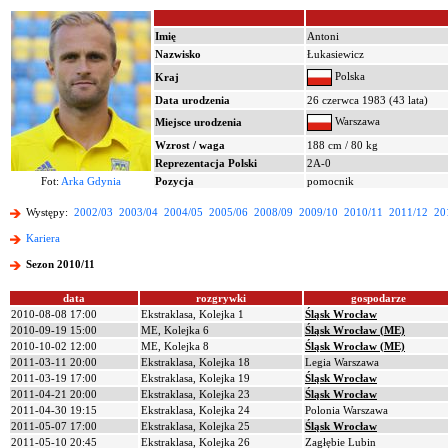
Imię
Antoni
Nazwisko
Łukasiewicz
Polska
Kraj
Data urodzenia
26 czerwca 1983 (43 lata)
Warszawa
Miejsce urodzenia
Wzrost / waga
188 cm / 80 kg
Reprezentacja Polski
2A-0
Fot:
Arka Gdynia
Pozycja
pomocnik
Występy:
2002/03
2003/04
2004/05
2005/06
2008/09
2009/10
2010/11
2011/12
20
Kariera
Sezon 2010/11
data
rozgrywki
gospodarze
2010-08-08 17:00
Ekstraklasa, Kolejka 1
Śląsk Wrocław
2010-09-19 15:00
ME, Kolejka 6
Śląsk Wrocław (ME)
2010-10-02 12:00
ME, Kolejka 8
Śląsk Wrocław (ME)
2011-03-11 20:00
Ekstraklasa, Kolejka 18
Legia Warszawa
2011-03-19 17:00
Ekstraklasa, Kolejka 19
Śląsk Wrocław
2011-04-21 20:00
Ekstraklasa, Kolejka 23
Śląsk Wrocław
2011-04-30 19:15
Ekstraklasa, Kolejka 24
Polonia Warszawa
2011-05-07 17:00
Ekstraklasa, Kolejka 25
Śląsk Wrocław
2011-05-10 20:45
Ekstraklasa, Kolejka 26
Zagłębie Lubin