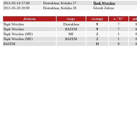
2011-05-14 17:00
Ekstraklasa, Kolejka 27
Śląsk Wrocław
2011-05-20 20:00
Ekstraklasa, Kolejka 28
Górnik Zabrze
drużyna
rozgr.
występy
w "11"
pe
Śląsk Wrocław
Ekstraklasa
9
7
Śląsk Wrocław
RAZEM
9
7
Śląsk Wrocław (ME)
ME
2
1
Śląsk Wrocław (ME)
RAZEM
2
1
RAZEM
11
8