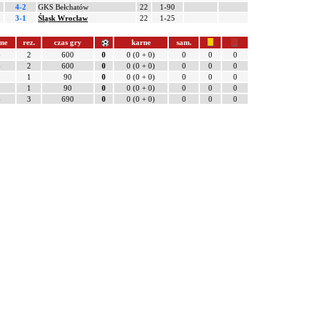
4-2
GKS Bełchatów
22
1-90
3-1
Śląsk Wrocław
22
1-25
łne
rez.
czas gry
karne
sam.
6
2
600
0
0 (0 + 0)
0
0
0
6
2
600
0
0 (0 + 0)
0
0
0
0
1
90
0
0 (0 + 0)
0
0
0
0
1
90
0
0 (0 + 0)
0
0
0
6
3
690
0
0 (0 + 0)
0
0
0