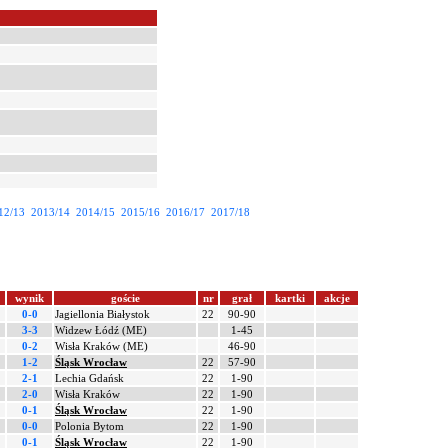
12/13
2013/14
2014/15
2015/16
2016/17
2017/18
wynik
goście
nr
grał
kartki
akcje
0-0
Jagiellonia Białystok
22
90-90
3-3
Widzew Łódź (ME)
1-45
0-2
Wisła Kraków (ME)
46-90
1-2
Śląsk Wrocław
22
57-90
2-1
Lechia Gdańsk
22
1-90
2-0
Wisła Kraków
22
1-90
0-1
Śląsk Wrocław
22
1-90
0-0
Polonia Bytom
22
1-90
0-1
Śląsk Wrocław
22
1-90