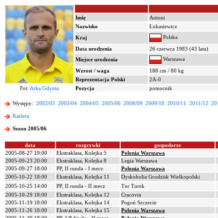
Imię
Antoni
Nazwisko
Łukasiewicz
Polska
Kraj
Data urodzenia
26 czerwca 1983 (43 lata)
Warszawa
Miejsce urodzenia
Wzrost / waga
188 cm / 80 kg
Reprezentacja Polski
2A-0
Fot:
Arka Gdynia
Pozycja
pomocnik
Występy:
2002/03
2003/04
2004/05
2005/06
2008/09
2009/10
2010/11
2011/12
20
Kariera
Sezon 2005/06
data
rozgrywki
gospodarze
2005-08-27 19:00
Ekstraklasa, Kolejka 5
Polonia Warszawa
2005-09-23 20:00
Ekstraklasa, Kolejka 8
Legia Warszawa
2005-09-27 18:00
PP, II runda - I mecz
Polonia Warszawa
2005-10-22 18:00
Ekstraklasa, Kolejka 11
Dyskobolia Grodzisk Wielkopolski
2005-10-25 14:00
PP, II runda - II mecz
Tur Turek
2005-10-29 18:00
Ekstraklasa, Kolejka 12
Cracovia
2005-11-19 18:00
Ekstraklasa, Kolejka 14
Pogoń Szczecin
2005-11-26 18:00
Ekstraklasa, Kolejka 15
Polonia Warszawa