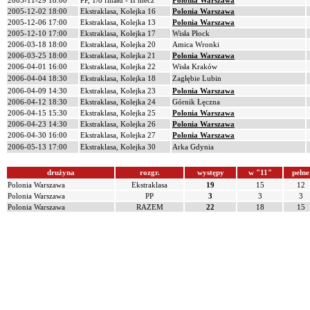
2005-11-29 18:00
PP, 1/8 finału - II mecz
Polonia Warszawa
2005-12-02 18:00
Ekstraklasa, Kolejka 16
Polonia Warszawa
2005-12-06 17:00
Ekstraklasa, Kolejka 13
Polonia Warszawa
2005-12-10 17:00
Ekstraklasa, Kolejka 17
Wisła Płock
2006-03-18 18:00
Ekstraklasa, Kolejka 20
Amica Wronki
2006-03-25 18:00
Ekstraklasa, Kolejka 21
Polonia Warszawa
2006-04-01 16:00
Ekstraklasa, Kolejka 22
Wisła Kraków
2006-04-04 18:30
Ekstraklasa, Kolejka 18
Zagłębie Lubin
2006-04-09 14:30
Ekstraklasa, Kolejka 23
Polonia Warszawa
2006-04-12 18:30
Ekstraklasa, Kolejka 24
Górnik Łęczna
2006-04-15 15:30
Ekstraklasa, Kolejka 25
Polonia Warszawa
2006-04-23 14:30
Ekstraklasa, Kolejka 26
Polonia Warszawa
2006-04-30 16:00
Ekstraklasa, Kolejka 27
Polonia Warszawa
2006-05-13 17:00
Ekstraklasa, Kolejka 30
Arka Gdynia
drużyna
rozgr.
występy
w "11"
pełne
Polonia Warszawa
Ekstraklasa
19
15
12
Polonia Warszawa
PP
3
3
3
Polonia Warszawa
RAZEM
22
18
15