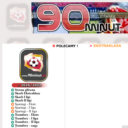
Strona główna
Skarb Ekstraklasy
Skarb I ligi
Skarb II ligi
Sparingi - Ekstr.
Sparingi - I liga
Sparingi - II liga
Transfery - Ekstr.
Transfery - I liga
Transfery - II liga
Transfery - zagr.