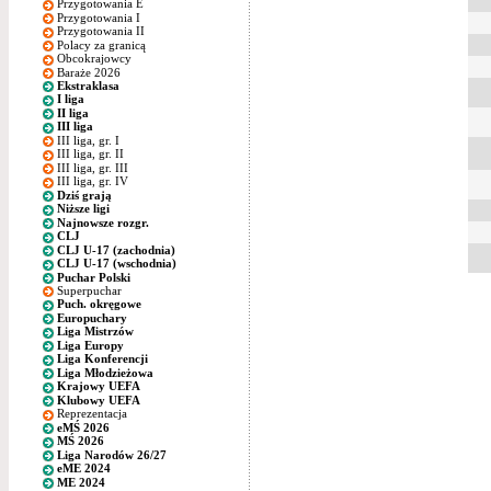
Przygotowania E
Przygotowania I
Przygotowania II
Polacy za granicą
Obcokrajowcy
Baraże 2026
Ekstraklasa
I liga
II liga
III liga
III liga, gr. I
III liga, gr. II
III liga, gr. III
III liga, gr. IV
Dziś grają
Niższe ligi
Najnowsze rozgr.
CLJ
CLJ U-17 (zachodnia)
CLJ U-17 (wschodnia)
Puchar Polski
Superpuchar
Puch. okręgowe
Europuchary
Liga Mistrzów
Liga Europy
Liga Konferencji
Liga Młodzieżowa
Krajowy UEFA
Klubowy UEFA
Reprezentacja
eMŚ 2026
MŚ 2026
Liga Narodów 26/27
eME 2024
ME 2024