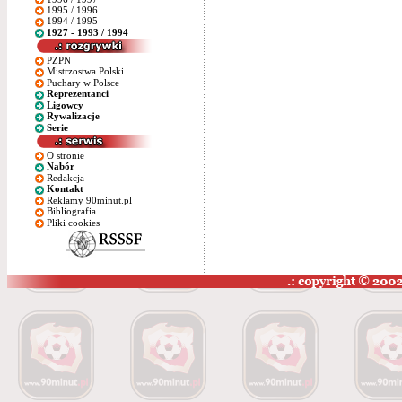
1995 / 1996
1994 / 1995
1927 - 1993 / 1994
PZPN
Mistrzostwa Polski
Puchary w Polsce
Reprezentanci
Ligowcy
Rywalizacje
Serie
O stronie
Nabór
Redakcja
Kontakt
Reklamy 90minut.pl
Bibliografia
Pliki cookies