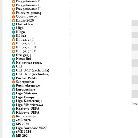
Przygotowania E
Przygotowania I
Przygotowania II
Polacy za granicą
Obcokrajowcy
Baraże 2026
Ekstraklasa
I liga
II liga
III liga
III liga, gr. I
III liga, gr. II
III liga, gr. III
III liga, gr. IV
Dziś grają
Niższe ligi
Najnowsze rozgr.
CLJ
CLJ U-17 (zachodnia)
CLJ U-17 (wschodnia)
Puchar Polski
Superpuchar
Puch. okręgowe
Europuchary
Liga Mistrzów
Liga Europy
Liga Konferencji
Prze
Liga Młodzieżowa
Krajowy UEFA
Klubowy UEFA
Reprezentacja
eMŚ 2026
MŚ 2026
Liga Narodów 26/27
eME 2024
ME 2024