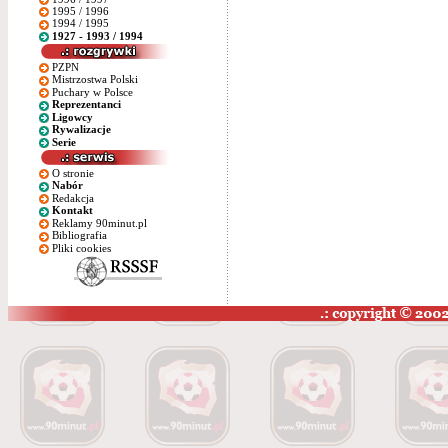
1995 / 1996
1994 / 1995
1927 - 1993 / 1994
PZPN
Mistrzostwa Polski
Puchary w Polsce
Reprezentanci
Ligowcy
Rywalizacje
Serie
O stronie
Nabór
Redakcja
Kontakt
Reklamy 90minut.pl
Bibliografia
Pliki cookies