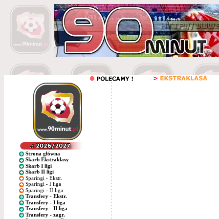
Strona główna
Skarb Ekstraklasy
Skarb I ligi
Skarb II ligi
Sparingi - Ekstr.
Sparingi - I liga
Sparingi - II liga
Transfery - Ekstr.
Transfery - I liga
Transfery - II liga
Transfery - zagr.