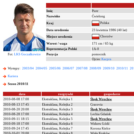
Imię
Piotr
Nazwisko
Ćwielong
Polska
Kraj
Data urodzenia
23 kwietnia 1986 (40 lat)
Chorzów
Miejsce urodzenia
Wzrost / waga
171 cm / 65 kg
Reprezentacja Polski
1A-0
Fot:
LKS Goczałkowice
Pozycja
pomocnik
Ojciec
Kacpra
Występy:
2003/04
2004/05
2005/06
2006/07
2007/08
2008/09
2009/10
2010/11
20
Kariera
Sezon 2010/11
data
rozgrywki
gospodarze
2010-08-08 17:00
Ekstraklasa, Kolejka 1
Śląsk Wrocław
2010-08-13 17:45
Ekstraklasa, Kolejka 2
Cracovia
2010-08-20 20:00
Ekstraklasa, Kolejka 3
Śląsk Wrocław
2010-08-28 17:00
Ekstraklasa, Kolejka 4
Lechia Gdańsk
2010-09-11 18:15
Ekstraklasa, Kolejka 5
Śląsk Wrocław
2010-09-18 17:00
Ekstraklasa, Kolejka 6
Widzew Łódź
2010-09-24 17:45
Ekstraklasa, Kolejka 7
Korona Kielce
2010-10-01 20:00
Ekstraklasa, Kolejka 8
Wisła Kraków