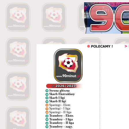
Strona główna
Skarb Ekstraklasy
Skarb I ligi
Skarb II ligi
Sparingi - Ekstr.
Sparingi - I liga
Sparingi - II liga
Transfery - Ekstr.
Transfery - I liga
Transfery - II liga
Transfery - zagr.