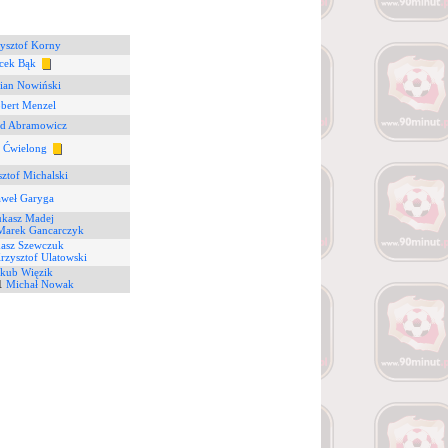
ysztof Korny
cek Bąk
ian Nowiński
bert Menzel
d Abramowicz
r Ćwielong
ztof Michalski
aweł Garyga
kasz Madej
Marek Gancarczyk
asz Szewczuk
rzysztof Ulatowski
akub Więzik
1
Michał Nowak