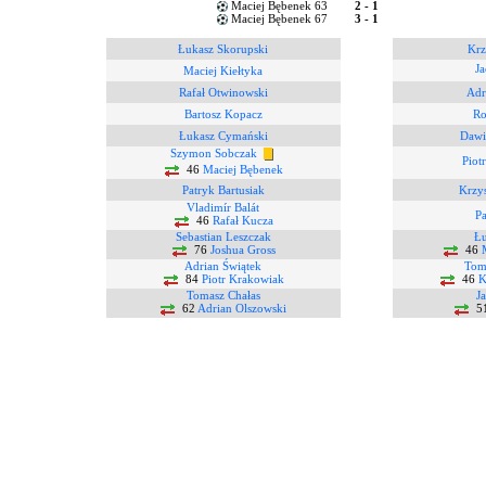
Maciej Bębenek 63
2 - 1
Maciej Bębenek 67
3 - 1
Łukasz Skorupski
Krz
Ja
Maciej Kiełtyka
Rafał Otwinowski
Adr
Bartosz Kopacz
Ro
Łukasz Cymański
Dawi
Szymon Sobczak
Piot
46
Maciej Bębenek
Patryk Bartusiak
Krzys
Vladimír Balát
P
46
Rafał Kucza
Sebastian Leszczak
Łu
76
Joshua Gross
46
Adrian Świątek
Tom
84
Piotr Krakowiak
46
K
Tomasz Chałas
J
62
Adrian Olszowski
5