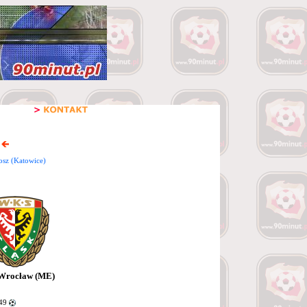
osz (Katowice)
 Wrocław (ME)
 49