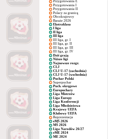
Przygotowania E
Przygotowania I
Przygotowania II
Polacy za granicą
Obcokrajowcy
Baraże 2026
Ekstraklasa
I liga
II liga
III liga
III liga, gr. I
III liga, gr. II
III liga, gr. III
III liga, gr. IV
Dziś grają
Niższe ligi
Najnowsze rozgr.
CLJ
CLJ U-17 (zachodnia)
CLJ U-17 (wschodnia)
Puchar Polski
Superpuchar
Puch. okręgowe
Europuchary
Liga Mistrzów
Liga Europy
Liga Konferencji
Liga Młodzieżowa
Krajowy UEFA
Klubowy UEFA
Reprezentacja
eMŚ 2026
MŚ 2026
Liga Narodów 26/27
eME 2024
ME 2024