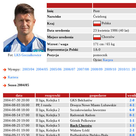
Imię
Piotr
Nazwisko
Ćwielong
Polska
Kraj
Data urodzenia
23 kwietnia 1986 (40 lat)
Chorzów
Miejsce urodzenia
Wzrost / waga
171 cm / 65 kg
Reprezentacja Polski
1A-0
Fot:
LKS Goczałkowice
Pozycja
pomocnik
Ojciec
Kacpra
Występy:
2003/04
2004/05
2005/06
2006/07
2007/08
2008/09
2009/10
2010/11
20
Kariera
Sezon 2004/05
data
rozgrywki
gospodarze
wyni
2004-07-30 20:00
II liga, Kolejka 1
GKS Bełchatów
2-0
2004-08-03 16:00
PP, I runda
Drwęca Nowe Miasto Lubawskie
4-1
2004-08-08 18:00
II liga, Kolejka 2
Szczakowianka Jaworzno
6-0
2004-08-14 17:00
II liga, Kolejka 3
Radomiak Radom
0-1
2004-08-20 19:00
II liga, Kolejka 4
Górnik Polkowice
1-1
2004-08-25 17:00
II liga, Kolejka 5
Ruch Chorzów
1-1
2004-09-01 19:00
II liga, Kolejka 6
Widzew Łódź
2-1
2004-09-11 15:30
II liga, Kolejka 8
Podbeskidzie Bielsko-Biała
0-0