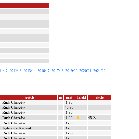
11/12
2012/13
2013/14
2016/17
2017/18
2019/20
2020/21
2021/22
k
goście
nr
grał
kartki
akcje
Ruch Chorzów
1-90
Ruch Chorzów
46-90
Ruch Chorzów
1-90
Ruch Chorzów
1-90
45
Ruch Chorzów
1-83
Jagiellonia Białystok
1-90
Ruch Chorzów
1-66
Ruch Chorzów
1-90