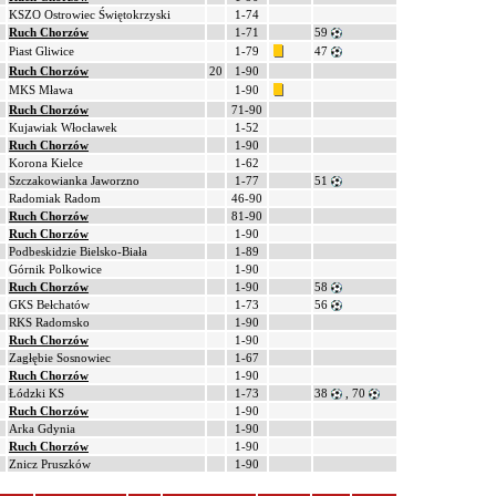
KSZO Ostrowiec Świętokrzyski
1-74
Ruch Chorzów
1-71
59
Piast Gliwice
1-79
47
Ruch Chorzów
20
1-90
MKS Mława
1-90
Ruch Chorzów
71-90
Kujawiak Włocławek
1-52
Ruch Chorzów
1-90
Korona Kielce
1-62
Szczakowianka Jaworzno
1-77
51
Radomiak Radom
46-90
Ruch Chorzów
81-90
Ruch Chorzów
1-90
Podbeskidzie Bielsko-Biała
1-89
Górnik Polkowice
1-90
Ruch Chorzów
1-90
58
GKS Bełchatów
1-73
56
RKS Radomsko
1-90
Ruch Chorzów
1-90
Zagłębie Sosnowiec
1-67
Ruch Chorzów
1-90
Łódzki KS
1-73
38
, 70
Ruch Chorzów
1-90
Arka Gdynia
1-90
Ruch Chorzów
1-90
Znicz Pruszków
1-90