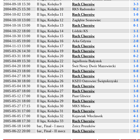
2004-09-18 15:30
II liga, Kolejka 9
Ruch Chorzów
3-3
2004-09-25 15:30
II liga, Kolejka 10
RKS Radomsko
0-2
2004-10-02 13:00
II liga, Kolejka 11
Ruch Chorzów
1-0
2004-10-10 13:00
II liga, Kolejka 12
Zagłębie Sosnowiec
1-0
2004-10-16 13:00
II liga, Kolejka 13
Ruch Chorzów
0-1
2004-10-22 18:00
II liga, Kolejka 14
Łódzki KS
1-1
2004-10-30 13:00
II liga, Kolejka 15
Ruch Chorzów
2-1
2004-11-05 19:00
II liga, Kolejka 16
Arka Gdynia
2-0
2004-11-13 13:00
II liga, Kolejka 17
Ruch Chorzów
4-1
2005-03-26 14:30
II liga, Kolejka 19
Ruch Chorzów
1-1
2005-03-31 18:00
II liga, Kolejka 20
Ruch Chorzów
0-2
2005-04-09 15:30
II liga, Kolejka 22
Jagiellonia Białystok
1-1
2005-04-20 18:00
II liga, Kolejka 24
Świt Nowy Dwór Mazowiecki
1-0
2005-04-23 18:00
II liga, Kolejka 25
Ruch Chorzów
0-0
2005-04-27 18:30
II liga, Kolejka 21
Ruch Chorzów
1-1
2005-04-30 18:00
II liga, Kolejka 26
KSZO Ostrowiec Świętokrzyski
3-1
2005-05-04 18:30
II liga, Kolejka 18
Ruch Chorzów
1-1
2005-05-07 18:00
II liga, Kolejka 27
Ruch Chorzów
1-0
2005-05-12 17:00
II liga, Kolejka 28
Piast Gliwice
3-1
2005-05-21 18:00
II liga, Kolejka 29
Ruch Chorzów
1-2
2005-05-27 17:15
II liga, Kolejka 30
MKS Mława
1-0
2005-05-31 17:00
II liga, Kolejka 31
Ruch Chorzów
6-1
2005-06-05 17:00
II liga, Kolejka 32
Kujawiak Włocławek
4-1
2005-06-08 17:30
II liga, Kolejka 33
Ruch Chorzów
0-2
2005-06-18 14:00
bar., Finał - I mecz
Znicz Pruszków
2-4
2005-06-22 20:00
bar., Finał - II mecz
Ruch Chorzów
0-2