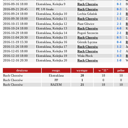
2016-09-16 18:00
Ekstraklasa, Kolejka 9
Ruch Chorzów
0-1
B
2016-09-21 20:45
PP, 1/8 finału
Ruch Chorzów
0-3
L
2016-09-24 18:00
Ekstraklasa, Kolejka 10
Lechia Gdańsk
2-1
R
2016-09-30 18:00
Ekstraklasa, Kolejka 11
Ruch Chorzów
1-2
Z
2016-10-15 18:00
Ekstraklasa, Kolejka 12
Piast Gliwice
2-1
R
2016-10-24 18:00
Ekstraklasa, Kolejka 13
Ruch Chorzów
4-0
K
2016-10-29 18:00
Ekstraklasa, Kolejka 14
Pogoń Szczecin
2-1
R
2016-11-04 20:30
Ekstraklasa, Kolejka 15
Ruch Chorzów
0-5
L
2016-11-19 15:30
Ekstraklasa, Kolejka 16
Górnik Łęczna
0-4
R
2016-11-26 18:00
Ekstraklasa, Kolejka 17
Ruch Chorzów
1-2
J
2016-12-05 18:00
Ekstraklasa, Kolejka 18
Ruch Chorzów
1-2
A
2016-12-10 18:00
Ekstraklasa, Kolejka 19
Wisła Płock
4-3
R
2016-12-16 20:30
Ekstraklasa, Kolejka 20
Ruch Chorzów
1-0
W
drużyna
rozgr.
występy
w "11"
pełne
Ruch Chorzów
Ekstraklasa
20
18
10
Ruch Chorzów
PP
1
0
0
Ruch Chorzów
RAZEM
21
18
10