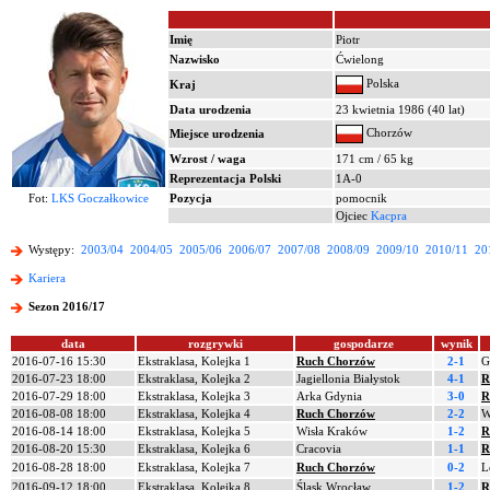
Imię
Piotr
Nazwisko
Ćwielong
Polska
Kraj
Data urodzenia
23 kwietnia 1986 (40 lat)
Chorzów
Miejsce urodzenia
Wzrost / waga
171 cm / 65 kg
Reprezentacja Polski
1A-0
Fot:
LKS Goczałkowice
Pozycja
pomocnik
Ojciec
Kacpra
Występy:
2003/04
2004/05
2005/06
2006/07
2007/08
2008/09
2009/10
2010/11
20
Kariera
Sezon 2016/17
data
rozgrywki
gospodarze
wynik
2016-07-16 15:30
Ekstraklasa, Kolejka 1
Ruch Chorzów
2-1
G
2016-07-23 18:00
Ekstraklasa, Kolejka 2
Jagiellonia Białystok
4-1
R
2016-07-29 18:00
Ekstraklasa, Kolejka 3
Arka Gdynia
3-0
R
2016-08-08 18:00
Ekstraklasa, Kolejka 4
Ruch Chorzów
2-2
W
2016-08-14 18:00
Ekstraklasa, Kolejka 5
Wisła Kraków
1-2
R
2016-08-20 15:30
Ekstraklasa, Kolejka 6
Cracovia
1-1
R
2016-08-28 18:00
Ekstraklasa, Kolejka 7
Ruch Chorzów
0-2
L
2016-09-12 18:00
Ekstraklasa, Kolejka 8
Śląsk Wrocław
1-2
R