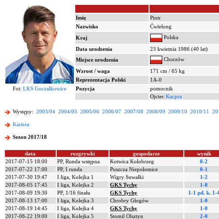
Imię
Piotr
Nazwisko
Ćwielong
Polska
Kraj
Data urodzenia
23 kwietnia 1986 (40 lat)
Chorzów
Miejsce urodzenia
Wzrost / waga
171 cm / 65 kg
Reprezentacja Polski
1A-0
Fot:
LKS Goczałkowice
Pozycja
pomocnik
Ojciec
Kacpra
Występy:
2003/04
2004/05
2005/06
2006/07
2007/08
2008/09
2009/10
2010/11
20
Kariera
Sezon 2017/18
data
rozgrywki
gospodarze
wynik
2017-07-15 18:00
PP, Runda wstępna
Kotwica Kołobrzeg
0-2
2017-07-22 17:00
PP, I runda
Puszcza Niepołomice
0-1
2017-07-30 19:47
I liga, Kolejka 1
Wigry Suwałki
1-2
2017-08-05 17:45
I liga, Kolejka 2
GKS Tychy
1-0
2017-08-09 19:30
PP, 1/16 finału
GKS Tychy
1-1 pd.
k. 1-
2017-08-13 17:00
I liga, Kolejka 3
Chrobry Głogów
1-0
2017-08-19 14:45
I liga, Kolejka 4
GKS Tychy
1-0
2017-08-22 19:00
I liga, Kolejka 5
Stomil Olsztyn
2-0