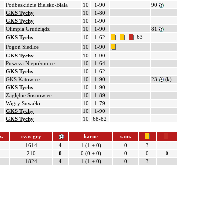
Podbeskidzie Bielsko-Biała
10
1-90
90
GKS Tychy
10
1-80
GKS Tychy
10
1-90
Olimpia Grudziądz
10
1-90
81
63
GKS Tychy
10
1-62
Pogoń Siedlce
10
1-90
GKS Tychy
10
1-90
Puszcza Niepołomice
10
1-64
GKS Tychy
10
1-62
GKS Katowice
10
1-90
23
(k)
GKS Tychy
10
1-90
Zagłębie Sosnowiec
10
1-89
Wigry Suwałki
10
1-79
GKS Tychy
10
1-90
GKS Tychy
10
68-82
z.
czas gry
karne
sam.
1
1614
4
1 (1 + 0)
0
3
1
1
210
0
0 (0 + 0)
0
0
0
2
1824
4
1 (1 + 0)
0
3
1