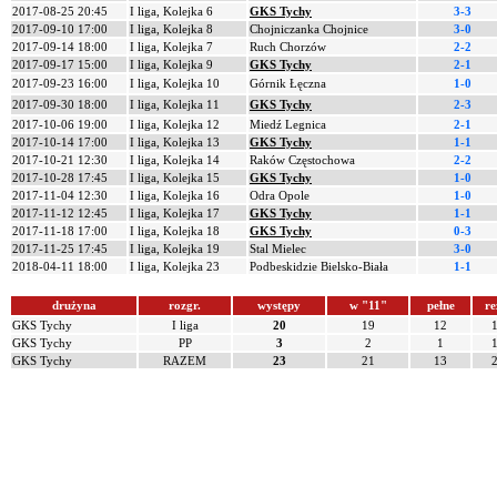
2017-08-25 20:45
I liga, Kolejka 6
GKS Tychy
3-3
2017-09-10 17:00
I liga, Kolejka 8
Chojniczanka Chojnice
3-0
2017-09-14 18:00
I liga, Kolejka 7
Ruch Chorzów
2-2
2017-09-17 15:00
I liga, Kolejka 9
GKS Tychy
2-1
2017-09-23 16:00
I liga, Kolejka 10
Górnik Łęczna
1-0
2017-09-30 18:00
I liga, Kolejka 11
GKS Tychy
2-3
2017-10-06 19:00
I liga, Kolejka 12
Miedź Legnica
2-1
2017-10-14 17:00
I liga, Kolejka 13
GKS Tychy
1-1
2017-10-21 12:30
I liga, Kolejka 14
Raków Częstochowa
2-2
2017-10-28 17:45
I liga, Kolejka 15
GKS Tychy
1-0
2017-11-04 12:30
I liga, Kolejka 16
Odra Opole
1-0
2017-11-12 12:45
I liga, Kolejka 17
GKS Tychy
1-1
2017-11-18 17:00
I liga, Kolejka 18
GKS Tychy
0-3
2017-11-25 17:45
I liga, Kolejka 19
Stal Mielec
3-0
2018-04-11 18:00
I liga, Kolejka 23
Podbeskidzie Bielsko-Biała
1-1
drużyna
rozgr.
występy
w "11"
pełne
re
GKS Tychy
I liga
20
19
12
GKS Tychy
PP
3
2
1
GKS Tychy
RAZEM
23
21
13