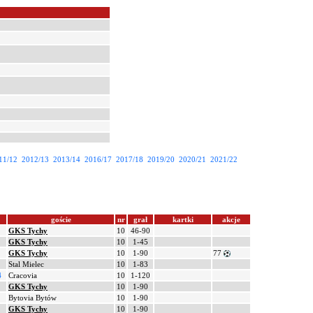
11/12
2012/13
2013/14
2016/17
2017/18
2019/20
2020/21
2021/22
goście
nr
grał
kartki
akcje
GKS Tychy
10
46-90
GKS Tychy
10
1-45
GKS Tychy
10
1-90
77
Stal Mielec
10
1-83
4
Cracovia
10
1-120
GKS Tychy
10
1-90
Bytovia Bytów
10
1-90
GKS Tychy
10
1-90