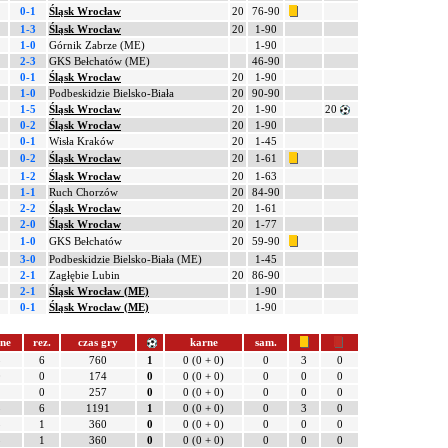
0-1
Śląsk Wrocław
20
76-90
1-3
Śląsk Wrocław
20
1-90
1-0
Górnik Zabrze (ME)
1-90
2-3
GKS Bełchatów (ME)
46-90
0-1
Śląsk Wrocław
20
1-90
1-0
Podbeskidzie Bielsko-Biała
20
90-90
1-5
Śląsk Wrocław
20
1-90
20
0-2
Śląsk Wrocław
20
1-90
0-1
Wisła Kraków
20
1-45
0-2
Śląsk Wrocław
20
1-61
1-2
Śląsk Wrocław
20
1-63
1-1
Ruch Chorzów
20
84-90
2-2
Śląsk Wrocław
20
1-61
2-0
Śląsk Wrocław
20
1-77
1-0
GKS Bełchatów
20
59-90
3-0
Podbeskidzie Bielsko-Biała (ME)
1-45
2-1
Zagłębie Lubin
20
86-90
2-1
Śląsk Wrocław (ME)
1-90
0-1
Śląsk Wrocław (ME)
1-90
łne
rez.
czas gry
karne
sam.
3
6
760
1
0 (0 + 0)
0
3
0
0
0
174
0
0 (0 + 0)
0
0
0
2
0
257
0
0 (0 + 0)
0
0
0
5
6
1191
1
0 (0 + 0)
0
3
0
3
1
360
0
0 (0 + 0)
0
0
0
3
1
360
0
0 (0 + 0)
0
0
0