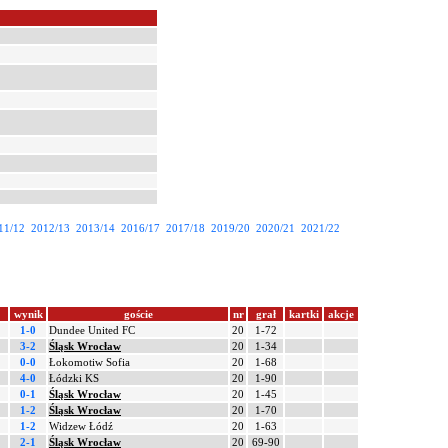
11/12
2012/13
2013/14
2016/17
2017/18
2019/20
2020/21
2021/22
wynik
goście
nr
grał
kartki
akcje
1-0
Dundee United FC
20
1-72
3-2
Śląsk Wrocław
20
1-34
0-0
Łokomotiw Sofia
20
1-68
4-0
Łódzki KS
20
1-90
0-1
Śląsk Wrocław
20
1-45
1-2
Śląsk Wrocław
20
1-70
1-2
Widzew Łódź
20
1-63
2-1
Śląsk Wrocław
20
69-90