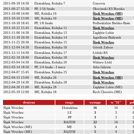
2011-09-18 14:30
Ekstraklasa, Kolejka 7
Cracovia
2011-09-27 15:30
PP, 1/16 finału
Okocimski KS Brzesko
2011-10-08 14:00
ME, Kolejka 16
Śląsk Wrocław (ME)
2011-10-16 13:00
ME, Kolejka 10
Śląsk Wrocław (ME)
2011-10-18 18:45
PP, 1/8 finału
Podbeskidzie Bielsko-Biała
2011-10-22 15:45
Ekstraklasa, Kolejka 11
Śląsk Wrocław
2011-11-06 14:30
Ekstraklasa, Kolejka 13
Zagłębie Lubin
2011-11-18 20:30
Ekstraklasa, Kolejka 14
Jagiellonia Białystok
2011-11-25 20:30
Ekstraklasa, Kolejka 15
Śląsk Wrocław
2011-12-04 14:30
Ekstraklasa, Kolejka 16
Górnik Zabrze
2011-12-11 14:30
Ekstraklasa, Kolejka 17
Łódzki KS
2012-02-18 18:00
Ekstraklasa, Kolejka 18
Śląsk Wrocław
2012-03-04 14:30
Ekstraklasa, Kolejka 20
Widzew Łódź
2012-03-14 18:50
PP, 1/4 finału - I mecz
Arka Gdynia
2012-04-07 15:45
Ekstraklasa, Kolejka 25
Śląsk Wrocław
2012-04-15 13:00
ME, Kolejka 26
Śląsk Wrocław (ME)
2012-04-29 14:30
Ekstraklasa, Kolejka 28
Śląsk Wrocław
2012-04-30 11:00
ME, Kolejka 28
Zagłębie Lubin (ME)
2012-05-19 12:00
ME, Kolejka 18
Ruch Chorzów (ME)
drużyna
rozgr.
występy
w "11"
pe
Śląsk Wrocław
Ekstraklasa
16
10
Śląsk Wrocław
LE
3
3
Śląsk Wrocław
PP
3
3
Śląsk Wrocław
RAZEM
22
16
Śląsk Wrocław (ME)
ME
5
4
Śląsk Wrocław (ME)
RAZEM
5
4