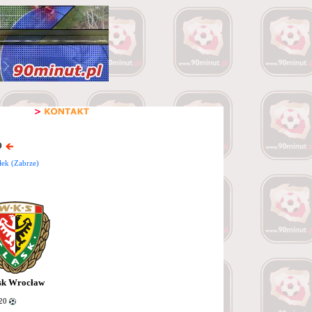
0
ek (Zabrze)
sk Wrocław
 20