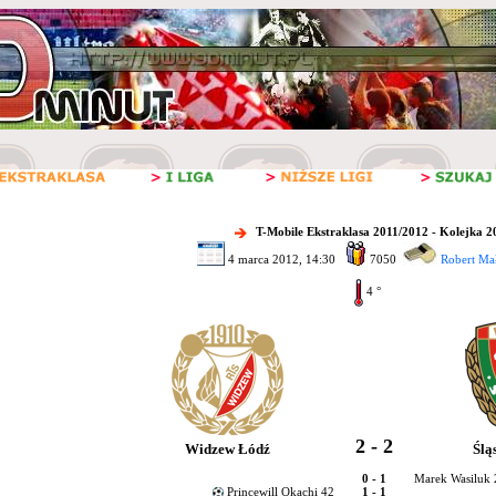
T-Mobile Ekstraklasa 2011/2012 - Kolejka 2
4 marca 2012, 14:30
7050
Robert Mał
4 °
2 - 2
Widzew Łódź
Ślą
0 - 1
Marek Wasiluk
Princewill Okachi 42
1 - 1