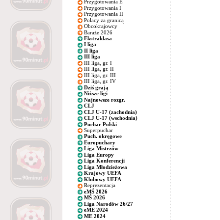
Przygotowania E
Przygotowania I
Przygotowania II
Polacy za granicą
Obcokrajowcy
Baraże 2026
Ekstraklasa
I liga
II liga
III liga
III liga, gr. I
III liga, gr. II
III liga, gr. III
III liga, gr. IV
Dziś grają
Niższe ligi
Najnowsze rozgr.
CLJ
CLJ U-17 (zachodnia)
CLJ U-17 (wschodnia)
Puchar Polski
Superpuchar
Puch. okręgowe
Europuchary
Liga Mistrzów
Liga Europy
Liga Konferencji
Liga Młodzieżowa
Krajowy UEFA
Klubowy UEFA
Reprezentacja
eMŚ 2026
MŚ 2026
Liga Narodów 26/27
eME 2024
ME 2024