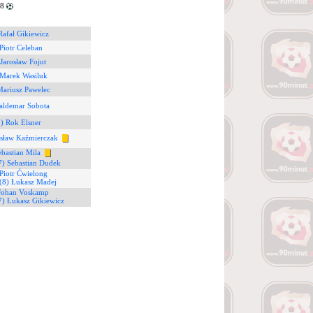
78
Rafał Gikiewicz
 Piotr Celeban
 Jarosław Fojut
 Marek Wasiluk
Mariusz Pawelec
aldemar Sobota
) Rok Elsner
sław Kaźmierczak
ebastian Mila
7) Sebastian Dudek
Piotr Ćwielong
(8) Łukasz Madej
 Johan Voskamp
7) Łukasz Gikiewicz