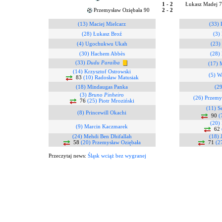
1 - 2
Łukasz Madej 
Przemysław Oziębała 90
2 - 2
(13) Maciej Mielcarz
(33) 
(28) Łukasz Broź
(3)
(4) Ugochukwu Ukah
(23)
(30) Hachem Abbès
(28)
(33)
Dudu Paraíba
(17) 
(14) Krzysztof Ostrowski
(5) W
83
(10) Radosław Matusiak
(18) Mindaugas Panka
(29
(3)
Bruno Pinheiro
(26) Przemy
76
(25) Piotr Mroziński
(11) S
(8) Princewill Okachi
90
(
(20) 
(9) Marcin Kaczmarek
62
(24) Mehdi Ben Dhifallah
(18)
58
(20) Przemysław Oziębała
71
(2
Przeczytaj news:
Śląsk wciąż bez wygranej