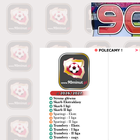
Strona główna
Skarb Ekstraklasy
Skarb I ligi
Skarb II ligi
Sparingi - Ekstr.
Sparingi - I liga
Sparingi - II liga
Transfery - Ekstr.
Transfery - I liga
Transfery - II liga
Transfery - zagr.