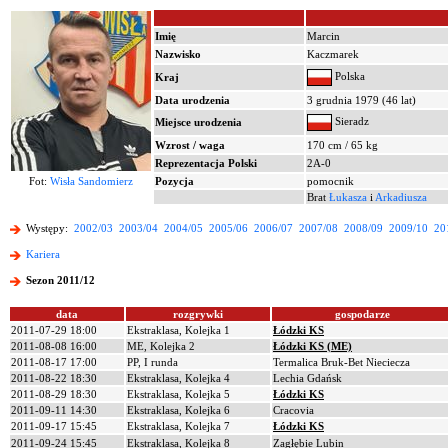
Imię
Marcin
Nazwisko
Kaczmarek
Polska
Kraj
Data urodzenia
3 grudnia 1979 (46 lat)
Sieradz
Miejsce urodzenia
Wzrost / waga
170 cm / 65 kg
Reprezentacja Polski
2A-0
Fot:
Wisła Sandomierz
Pozycja
pomocnik
Brat
Łukasza
i
Arkadiusza
Występy:
2002/03
2003/04
2004/05
2005/06
2006/07
2007/08
2008/09
2009/10
20
Kariera
Sezon 2011/12
data
rozgrywki
gospodarze
2011-07-29 18:00
Ekstraklasa, Kolejka 1
Łódzki KS
2011-08-08 16:00
ME, Kolejka 2
Łódzki KS (ME)
2011-08-17 17:00
PP, I runda
Termalica Bruk-Bet Nieciecza
2011-08-22 18:30
Ekstraklasa, Kolejka 4
Lechia Gdańsk
2011-08-29 18:30
Ekstraklasa, Kolejka 5
Łódzki KS
2011-09-11 14:30
Ekstraklasa, Kolejka 6
Cracovia
2011-09-17 15:45
Ekstraklasa, Kolejka 7
Łódzki KS
2011-09-24 15:45
Ekstraklasa, Kolejka 8
Zagłębie Lubin