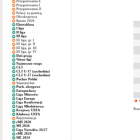
Przygotowania E
Przygotowania I
Przygotowania II
Polacy za granicą
Obcokrajowcy
Baraże 2026
Ekstraklasa
I liga
II liga
III liga
III liga, gr. I
III liga, gr. II
III liga, gr. III
III liga, gr. IV
Dziś grają
Niższe ligi
Najnowsze rozgr.
CLJ
CLJ U-17 (zachodnia)
CLJ U-17 (wschodnia)
Puchar Polski
Superpuchar
Puch. okręgowe
Europuchary
Liga Mistrzów
Liga Europy
n
Liga Konferencji
Liga Młodzieżowa
Prze
Krajowy UEFA
Klubowy UEFA
Reprezentacja
eMŚ 2026
MŚ 2026
Liga Narodów 26/27
eME 2024
ME 2024