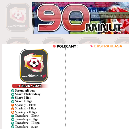
Strona główna
Skarb Ekstraklasy
Skarb I ligi
Skarb II ligi
Sparingi - Ekstr.
Sparingi - I liga
Sparingi - II liga
Transfery - Ekstr.
Transfery - I liga
Transfery - II liga
Transfery - zagr.