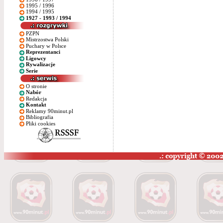
1995 / 1996
1994 / 1995
1927 - 1993 / 1994
PZPN
Mistrzostwa Polski
Puchary w Polsce
Reprezentanci
Ligowcy
Rywalizacje
Serie
O stronie
Nabór
Redakcja
Kontakt
Reklamy 90minut.pl
Bibliografia
Pliki cookies