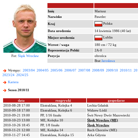
Imię
Mariusz
Nazwisko
Pawelec
Polska
Kraj
Data urodzenia
14 kwietnia 1986 (40 lat)
Lublin
Miejsce urodzenia
Wzrost / waga
180 cm / 72 kg
Reprezentacja Polski
2A-0
Fot:
Śląsk Wrocław
Pozycja
obrońca
Brat
Jarosława
Występy:
2003/04
2004/05
2005/06
2006/07
2007/08
2008/09
2009/10
2010/11
20
2023/24
2024/25
Kariera
Sezon 2010/11
data
rozgrywki
gospodarze
2010-08-28 17:00
Ekstraklasa, Kolejka 4
Lechia Gdańsk
2010-09-18 17:00
Ekstraklasa, Kolejka 6
Widzew Łódź
2010-09-21 19:00
PP, 1/16 finału
Świt Nowy Dwór Mazowiecki
2010-10-23 13:00
ME, Kolejka 10
Śląsk Wrocław (ME)
2010-10-26 18:45
PP, 1/8 finału
Śląsk Wrocław
2010-11-21 12:00
ME, Kolejka 14
Ruch Chorzów (ME)
2010-11-27 14:45
Ekstraklasa, Kolejka 15
Arka Gdynia