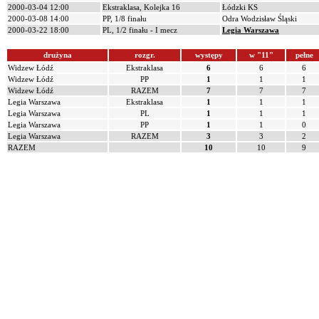
2000-03-04 12:00
Ekstraklasa, Kolejka 16
Łódzki KS
2000-03-08 14:00
PP, 1/8 finału
Odra Wodzisław Śląski
2000-03-22 18:00
PL, 1/2 finału - I mecz
Legia Warszawa
drużyna
rozgr.
występy
w "11"
pełne
Widzew Łódź
Ekstraklasa
6
6
6
Widzew Łódź
PP
1
1
1
Widzew Łódź
RAZEM
7
7
7
Legia Warszawa
Ekstraklasa
1
1
1
Legia Warszawa
PL
1
1
1
Legia Warszawa
PP
1
1
0
Legia Warszawa
RAZEM
3
3
2
RAZEM
10
10
9