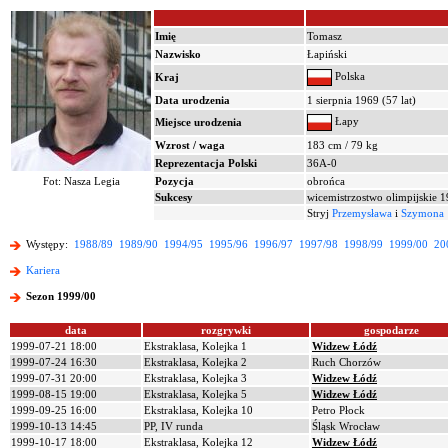
Imię
Tomasz
Nazwisko
Łapiński
Polska
Kraj
Data urodzenia
1 sierpnia 1969 (57 lat)
Łapy
Miejsce urodzenia
Wzrost / waga
183 cm / 79 kg
Reprezentacja Polski
36A-0
Fot: Nasza Legia
Pozycja
obrońca
Sukcesy
wicemistrzostwo olimpijskie 
Stryj
Przemysława
i
Szymona
Występy:
1988/89
1989/90
1994/95
1995/96
1996/97
1997/98
1998/99
1999/00
20
Kariera
Sezon 1999/00
data
rozgrywki
gospodarze
1999-07-21 18:00
Ekstraklasa, Kolejka 1
Widzew Łódź
1999-07-24 16:30
Ekstraklasa, Kolejka 2
Ruch Chorzów
1999-07-31 20:00
Ekstraklasa, Kolejka 3
Widzew Łódź
1999-08-15 19:00
Ekstraklasa, Kolejka 5
Widzew Łódź
1999-09-25 16:00
Ekstraklasa, Kolejka 10
Petro Płock
1999-10-13 14:45
PP, IV runda
Śląsk Wrocław
1999-10-17 18:00
Ekstraklasa, Kolejka 12
Widzew Łódź