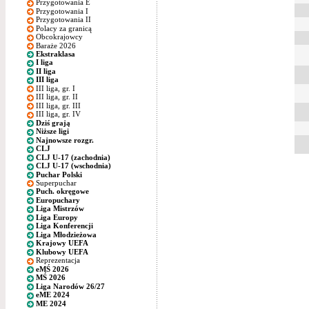
Przygotowania E
Przygotowania I
Przygotowania II
Polacy za granicą
Obcokrajowcy
Baraże 2026
Ekstraklasa
I liga
II liga
III liga
III liga, gr. I
III liga, gr. II
III liga, gr. III
III liga, gr. IV
Dziś grają
Niższe ligi
Najnowsze rozgr.
CLJ
CLJ U-17 (zachodnia)
CLJ U-17 (wschodnia)
Puchar Polski
Superpuchar
Puch. okręgowe
Europuchary
Liga Mistrzów
Liga Europy
Liga Konferencji
Liga Młodzieżowa
Krajowy UEFA
Klubowy UEFA
Reprezentacja
eMŚ 2026
MŚ 2026
Liga Narodów 26/27
eME 2024
ME 2024