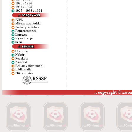
1995 / 1996
1994 / 1995
1927 - 1993 / 1994
PZPN
Mistrzostwa Polski
Puchary w Polsce
Reprezentanci
Ligowcy
Rywalizacje
Serie
O stronie
Nabór
Redakcja
Kontakt
Reklamy 90minut.pl
Bibliografia
Pliki cookies