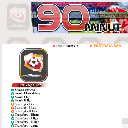
Strona główna
Skarb Ekstraklasy
Skarb I ligi
Skarb II ligi
Sparingi - Ekstr.
Sparingi - I liga
Sparingi - II liga
Transfery - Ekstr.
Transfery - I liga
Transfery - II liga
Transfery - zagr.