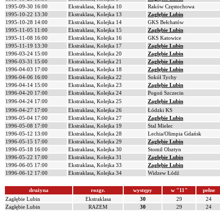
1995-09-30 16:00
Ekstraklasa, Kolejka 10
Raków Częstochowa
1995-10-22 13:30
Ekstraklasa, Kolejka 13
Zagłębie Lubin
1995-10-28 14:00
Ekstraklasa, Kolejka 14
GKS Bełchatów
1995-11-05 11:00
Ekstraklasa, Kolejka 15
Zagłębie Lubin
1995-11-08 16:00
Ekstraklasa, Kolejka 16
GKS Katowice
1995-11-19 13:30
Ekstraklasa, Kolejka 17
Zagłębie Lubin
1996-03-24 15:00
Ekstraklasa, Kolejka 20
Zagłębie Lubin
1996-03-31 15:00
Ekstraklasa, Kolejka 21
Zagłębie Lubin
1996-04-03 17:00
Ekstraklasa, Kolejka 18
Zagłębie Lubin
1996-04-06 16:00
Ekstraklasa, Kolejka 22
Sokół Tychy
1996-04-14 15:00
Ekstraklasa, Kolejka 23
Zagłębie Lubin
1996-04-20 17:00
Ekstraklasa, Kolejka 24
Pogoń Szczecin
1996-04-24 17:00
Ekstraklasa, Kolejka 25
Zagłębie Lubin
1996-04-27 17:00
Ekstraklasa, Kolejka 26
Łódzki KS
1996-05-04 17:00
Ekstraklasa, Kolejka 27
Zagłębie Lubin
1996-05-08 17:00
Ekstraklasa, Kolejka 19
Stal Mielec
1996-05-12 13:00
Ekstraklasa, Kolejka 28
Lechia/Olimpia Gdańsk
1996-05-15 17:00
Ekstraklasa, Kolejka 29
Zagłębie Lubin
1996-05-18 16:00
Ekstraklasa, Kolejka 30
Stomil Olsztyn
1996-05-22 17:00
Ekstraklasa, Kolejka 31
Zagłębie Lubin
1996-06-05 17:00
Ekstraklasa, Kolejka 33
Zagłębie Lubin
1996-06-12 17:00
Ekstraklasa, Kolejka 34
Widzew Łódź
drużyna
rozgr.
występy
w "11"
pełne
Zagłębie Lubin
Ekstraklasa
30
29
24
Zagłębie Lubin
RAZEM
30
29
24