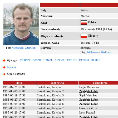
Imię
Stefan
Nazwisko
Machaj
Polska
Kraj
Data urodzenia
29 września 1964 (61 lat)
Głogów
Miejsce urodzenia
Wzrost / waga
184 cm / 75 kg
Fot:
Niebiesko-Czerwoni
Pozycja
obrońca
Stryj
Mateusza
i
Bartosza
Występy:
1988/89
1989/90
1994/95
1995/96
1996/97
1999/00
2000/01
Kariera
Sezon 1995/96
data
rozgrywki
gospodarze
1995-07-29 17:00
Ekstraklasa, Kolejka 1
Legia Warszawa
1995-08-05 17:00
Ekstraklasa, Kolejka 2
Zagłębie Lubin
1995-08-19 17:30
Ekstraklasa, Kolejka 3
Śląsk Wrocław
1995-08-27 17:00
Ekstraklasa, Kolejka 4
Zagłębie Lubin
1995-09-09 16:00
Ekstraklasa, Kolejka 6
Zagłębie Lubin
1995-09-17 13:00
Ekstraklasa, Kolejka 7
Górnik Zabrze
1995-09-20 17:00
Ekstraklasa, Kolejka 8
Lech Poznań
1995-09-23 15:30
Ekstraklasa, Kolejka 9
Zagłębie Lubin