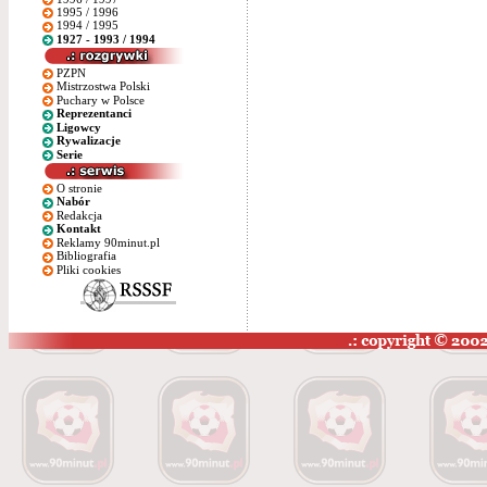
1995 / 1996
1994 / 1995
1927 - 1993 / 1994
PZPN
Mistrzostwa Polski
Puchary w Polsce
Reprezentanci
Ligowcy
Rywalizacje
Serie
O stronie
Nabór
Redakcja
Kontakt
Reklamy 90minut.pl
Bibliografia
Pliki cookies