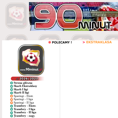
Strona główna
Skarb Ekstraklasy
Skarb I ligi
Skarb II ligi
Sparingi - Ekstr.
Sparingi - I liga
Sparingi - II liga
Transfery - Ekstr.
Transfery - I liga
Transfery - II liga
Transfery - zagr.