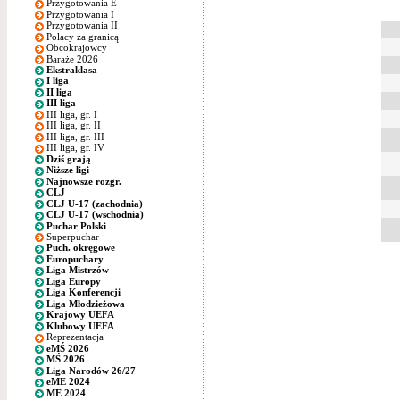
Przygotowania E
Przygotowania I
Przygotowania II
Polacy za granicą
Obcokrajowcy
Baraże 2026
Ekstraklasa
I liga
II liga
III liga
III liga, gr. I
III liga, gr. II
III liga, gr. III
III liga, gr. IV
Dziś grają
Niższe ligi
Najnowsze rozgr.
CLJ
CLJ U-17 (zachodnia)
CLJ U-17 (wschodnia)
Puchar Polski
Superpuchar
Puch. okręgowe
Europuchary
Liga Mistrzów
Liga Europy
Liga Konferencji
Liga Młodzieżowa
Krajowy UEFA
Klubowy UEFA
Reprezentacja
eMŚ 2026
MŚ 2026
Liga Narodów 26/27
eME 2024
ME 2024