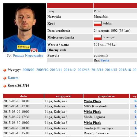
Imię
Piotr
Nazwisko
Mroziński
Polska
Kraj
Data urodzenia
24 sierpnia 1992 (33 lata)
Przemyśl
Miejsce urodzenia
Wzrost / waga
181 cm / 74 kg
Obecny klub
Fot:
Puszcza Niepołomice
Pozycja
pomocnik
Brat
Pawła
Występy:
2008/09
2009/10
2010/11
2011/12
2012/13
2013/14
2014/15
2015/16
20
Kariera
Sezon 2015/16
data
rozgrywki
gospodarze
wy
2015-08-09 18:00
I liga, Kolejka 2
Wisła Płock
0
2015-08-15 17:00
I liga, Kolejka 3
MKS Kluczbork
1
2015-08-22 19:00
I liga, Kolejka 4
Wisła Płock
0
2015-08-27 17:30
I liga, Kolejka 5
Miedź Legnica
1
2015-08-30 19:00
I liga, Kolejka 6
Wisła Płock
2
2015-09-05 18:00
I liga, Kolejka 7
Sandecja Nowy Sącz
1
2015-09-19 15:00
I liga, Kolejka 9
Rozwój Katowice
2