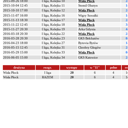
2015-09-26 18:00
I liga, Kolejka 10
Wisła Płock
2
2015-10-04 12:45
I liga, Kolejka 11
Stomil Olsztyn
1
2015-10-10 17:00
I liga, Kolejka 12
Wisła Płock
2
2015-11-07 16:00
I liga, Kolejka 16
Wigry Suwałki
1
2015-11-13 18:30
I liga, Kolejka 17
Wisła Płock
2
2015-11-22 12:45
I liga, Kolejka 18
Wisła Płock
3
2015-11-27 20:30
I liga, Kolejka 19
Arka Gdynia
4
2016-03-18 20:30
I liga, Kolejka 22
Wisła Płock
2
2016-03-28 20:30
I liga, Kolejka 23
GKS Bełchatów
0
2016-04-23 18:00
I liga, Kolejka 27
Bytovia Bytów
1
2016-05-15 12:45
I liga, Kolejka 31
Chrobry Głogów
2
2016-05-29 15:00
I liga, Kolejka 33
Wisła Płock
0
2016-06-05 15:00
I liga, Kolejka 34
GKS Katowice
2
drużyna
rozgr.
występy
w "11"
pełne
re
Wisła Płock
I liga
20
6
4
1
Wisła Płock
RAZEM
20
6
4
1