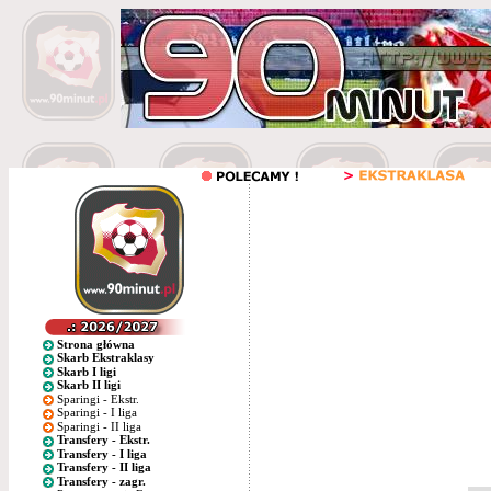
Strona główna
Skarb Ekstraklasy
Skarb I ligi
Skarb II ligi
Sparingi - Ekstr.
Sparingi - I liga
Sparingi - II liga
Transfery - Ekstr.
Transfery - I liga
Transfery - II liga
Transfery - zagr.