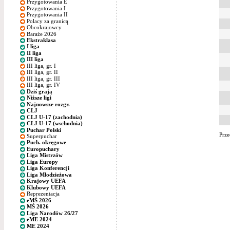
Przygotowania E
Przygotowania I
Przygotowania II
Polacy za granicą
Obcokrajowcy
Baraże 2026
Ekstraklasa
I liga
II liga
III liga
III liga, gr. I
III liga, gr. II
III liga, gr. III
III liga, gr. IV
Dziś grają
Niższe ligi
Najnowsze rozgr.
CLJ
CLJ U-17 (zachodnia)
CLJ U-17 (wschodnia)
Puchar Polski
Prze
Superpuchar
Puch. okręgowe
Europuchary
Liga Mistrzów
Liga Europy
Liga Konferencji
Liga Młodzieżowa
Krajowy UEFA
Klubowy UEFA
Reprezentacja
eMŚ 2026
MŚ 2026
Liga Narodów 26/27
eME 2024
ME 2024