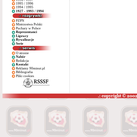
1995 / 1996
1994 / 1995
1927 - 1993 / 1994
PZPN
Mistrzostwa Polski
Puchary w Polsce
Reprezentanci
Ligowcy
Rywalizacje
Serie
O stronie
Nabór
Redakcja
Kontakt
Reklamy 90minut.pl
Bibliografia
Pliki cookies