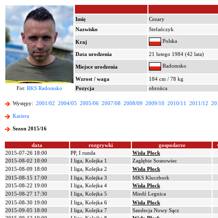
Imię
Cezary
Nazwisko
Stefańczyk
Polska
Kraj
Data urodzenia
21 lutego 1984 (42 lata)
Radomsko
Miejsce urodzenia
Wzrost / waga
184 cm / 78 kg
Fot:
RKS Radomsko
Pozycja
obrońca
Występy:
2001/02
2004/05
2005/06
2007/08
2008/09
2009/10
2010/11
2011/12
20
Kariera
Sezon 2015/16
data
rozgrywki
gospodarze
2015-07-26 18:00
PP, I runda
Wisła Płock
2015-08-02 18:00
I liga, Kolejka 1
Zagłębie Sosnowiec
2015-08-09 18:00
I liga, Kolejka 2
Wisła Płock
2015-08-15 17:00
I liga, Kolejka 3
MKS Kluczbork
2015-08-22 19:00
I liga, Kolejka 4
Wisła Płock
2015-08-27 17:30
I liga, Kolejka 5
Miedź Legnica
2015-08-30 19:00
I liga, Kolejka 6
Wisła Płock
2015-09-05 18:00
I liga, Kolejka 7
Sandecja Nowy Sącz