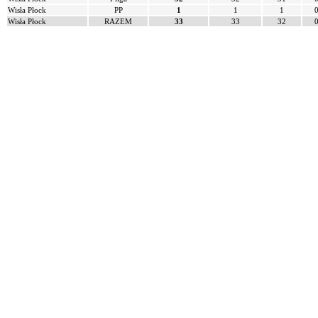
Wisła Płock
PP
1
1
1
Wisła Płock
RAZEM
33
33
32