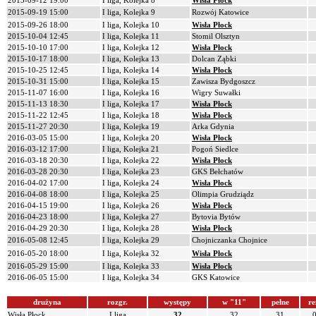
2015-09-12 19:00
I liga, Kolejka 8
Wisła Płock
2015-09-19 15:00
I liga, Kolejka 9
Rozwój Katowice
2015-09-26 18:00
I liga, Kolejka 10
Wisła Płock
2015-10-04 12:45
I liga, Kolejka 11
Stomil Olsztyn
2015-10-10 17:00
I liga, Kolejka 12
Wisła Płock
2015-10-17 18:00
I liga, Kolejka 13
Dolcan Ząbki
2015-10-25 12:45
I liga, Kolejka 14
Wisła Płock
2015-10-31 15:00
I liga, Kolejka 15
Zawisza Bydgoszcz
2015-11-07 16:00
I liga, Kolejka 16
Wigry Suwałki
2015-11-13 18:30
I liga, Kolejka 17
Wisła Płock
2015-11-22 12:45
I liga, Kolejka 18
Wisła Płock
2015-11-27 20:30
I liga, Kolejka 19
Arka Gdynia
2016-03-05 15:00
I liga, Kolejka 20
Wisła Płock
2016-03-12 17:00
I liga, Kolejka 21
Pogoń Siedlce
2016-03-18 20:30
I liga, Kolejka 22
Wisła Płock
2016-03-28 20:30
I liga, Kolejka 23
GKS Bełchatów
2016-04-02 17:00
I liga, Kolejka 24
Wisła Płock
2016-04-08 18:00
I liga, Kolejka 25
Olimpia Grudziądz
2016-04-15 19:00
I liga, Kolejka 26
Wisła Płock
2016-04-23 18:00
I liga, Kolejka 27
Bytovia Bytów
2016-04-29 20:30
I liga, Kolejka 28
Wisła Płock
2016-05-08 12:45
I liga, Kolejka 29
Chojniczanka Chojnice
2016-05-20 18:00
I liga, Kolejka 32
Wisła Płock
2016-05-29 15:00
I liga, Kolejka 33
Wisła Płock
2016-06-05 15:00
I liga, Kolejka 34
GKS Katowice
drużyna
rozgr.
występy
w "11"
pełne
re
Wisła Płock
I liga
32
32
31