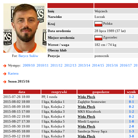
Imię
Wojciech
Nazwisko
Łuczak
Polska
Kraj
Data urodzenia
28 lipca 1989 (37 lat)
Zgorzelec
Miejsce urodzenia
Wzrost / waga
182 cm / 74 kg
Obecny klub
Fot:
Barycz Sułów
Pozycja
pomocnik
Występy:
2009/10
2010/11
2011/12
2012/13
2013/14
2014/15
2015/16
2016/17
20
Kariera
Sezon 2015/16
data
rozgrywki
gospodarze
wynik
2015-07-26 18:00
PP, I runda
Wisła Płock
1-2
2015-08-02 18:00
I liga, Kolejka 1
Zagłębie Sosnowiec
0-1
2015-08-09 18:00
I liga, Kolejka 2
Wisła Płock
0-2
2015-08-15 17:00
I liga, Kolejka 3
MKS Kluczbork
1-2
2015-08-22 19:00
I liga, Kolejka 4
Wisła Płock
0-2
2015-08-27 17:30
I liga, Kolejka 5
Miedź Legnica
1-0
2015-08-30 19:00
I liga, Kolejka 6
Wisła Płock
2-0
2015-09-05 18:00
I liga, Kolejka 7
Sandecja Nowy Sącz
1-3
2015-09-12 19:00
I liga, Kolejka 8
Wisła Płock
3-0