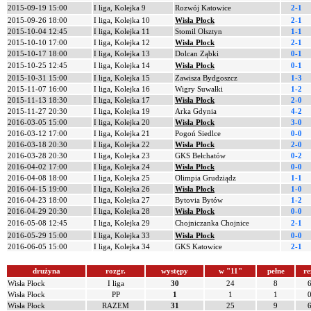
2015-09-19 15:00
I liga, Kolejka 9
Rozwój Katowice
2-1
2015-09-26 18:00
I liga, Kolejka 10
Wisła Płock
2-1
2015-10-04 12:45
I liga, Kolejka 11
Stomil Olsztyn
1-1
2015-10-10 17:00
I liga, Kolejka 12
Wisła Płock
2-1
2015-10-17 18:00
I liga, Kolejka 13
Dolcan Ząbki
0-1
2015-10-25 12:45
I liga, Kolejka 14
Wisła Płock
0-1
2015-10-31 15:00
I liga, Kolejka 15
Zawisza Bydgoszcz
1-3
2015-11-07 16:00
I liga, Kolejka 16
Wigry Suwałki
1-2
2015-11-13 18:30
I liga, Kolejka 17
Wisła Płock
2-0
2015-11-27 20:30
I liga, Kolejka 19
Arka Gdynia
4-2
2016-03-05 15:00
I liga, Kolejka 20
Wisła Płock
3-0
2016-03-12 17:00
I liga, Kolejka 21
Pogoń Siedlce
0-0
2016-03-18 20:30
I liga, Kolejka 22
Wisła Płock
2-0
2016-03-28 20:30
I liga, Kolejka 23
GKS Bełchatów
0-2
2016-04-02 17:00
I liga, Kolejka 24
Wisła Płock
0-0
2016-04-08 18:00
I liga, Kolejka 25
Olimpia Grudziądz
1-1
2016-04-15 19:00
I liga, Kolejka 26
Wisła Płock
1-0
2016-04-23 18:00
I liga, Kolejka 27
Bytovia Bytów
1-2
2016-04-29 20:30
I liga, Kolejka 28
Wisła Płock
0-0
2016-05-08 12:45
I liga, Kolejka 29
Chojniczanka Chojnice
2-1
2016-05-29 15:00
I liga, Kolejka 33
Wisła Płock
0-0
2016-06-05 15:00
I liga, Kolejka 34
GKS Katowice
2-1
drużyna
rozgr.
występy
w "11"
pełne
re
Wisła Płock
I liga
30
24
8
Wisła Płock
PP
1
1
1
Wisła Płock
RAZEM
31
25
9