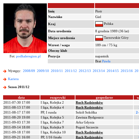
Imię
Piotr
Nazwisko
Giel
Polska
Kraj
Data urodzenia
8 grudnia 1989 (36 lat)
Tarnowskie Góry
Miejsce urodzenia
Wzrost / waga
189 cm / 75 kg
Obecny klub
Fot:
podhaleregion.pl
Pozycja
napastnik
Brat
Pawła
Występy:
2008/09
2009/10
2010/11
2011/12
2012/13
2013/14
2014/15
2015/16
20
Kariera
Sezon 2011/12
data
rozgrywki
gospodarze
w
2011-07-30 17:00
I liga, Kolejka 2
Ruch Radzionków
2011-08-13 17:00
I liga, Kolejka 4
Ruch Radzionków
2011-08-17 17:00
PP, I runda
Sokół Sokółka
2-
2011-08-20 19:00
I liga, Kolejka 5
Zawisza Bydgoszcz
2011-09-03 17:30
I liga, Kolejka 7
Arka Gdynia
2011-09-14 18:00
I liga, Kolejka 9
Pogoń Szczecin
2011-09-18 17:00
I liga, Kolejka 10
Ruch Radzionków
2011-09-21 16:00
PP, 1/16 finału
Ruch Radzionków