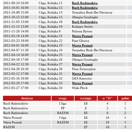
2011-09-24 16:00
I liga, Kolejka 11
Ruch Radzionków
2011-10-01 16:00
I liga, Kolejka 12
Ruch Radzionków
2011-10-08 15:00
I liga, Kolejka 13
Termalica Bruk-Bet Nieciecza
2011-10-15 15:00
I liga, Kolejka 15
Olimpia Grudziądz
2011-11-05 13:00
I liga, Kolejka 18
Ruch Radzionków
2011-11-13 13:00
I liga, Kolejka 19
Kolejarz Stróże
2011-11-26 14:00
I liga, Kolejka 8
Polonia Bytom
2012-03-18 14:00
I liga, Kolejka 21
Warta Poznań
2012-03-23 19:00
I liga, Kolejka 22
Piast Gliwice
2012-04-01 16:00
I liga, Kolejka 23
Warta Poznań
2012-04-07 11:30
I liga, Kolejka 24
Termalica Bruk-Bet Nieciecza
2012-04-14 16:00
I liga, Kolejka 25
Warta Poznań
2012-04-18 17:00
I liga, Kolejka 26
Olimpia Grudziądz
2012-04-22 12:30
I liga, Kolejka 27
Warta Poznań
2012-04-28 16:30
I liga, Kolejka 28
Flota Świnoujście
2012-05-12 17:00
I liga, Kolejka 31
Warta Poznań
2012-05-16 19:00
I liga, Kolejka 32
GKS Katowice
2012-05-20 17:00
I liga, Kolejka 33
Warta Poznań
2012-05-27 17:00
I liga, Kolejka 34
Wisła Płock
drużyna
rozgr.
występy
w "11"
pełne
Ruch Radzionków
I liga
13
4
1
Ruch Radzionków
PP
2
2
1
Ruch Radzionków
RAZEM
15
6
2
Warta Poznań
I liga
12
10
1
Warta Poznań
RAZEM
12
10
1
RAZEM
27
16
3