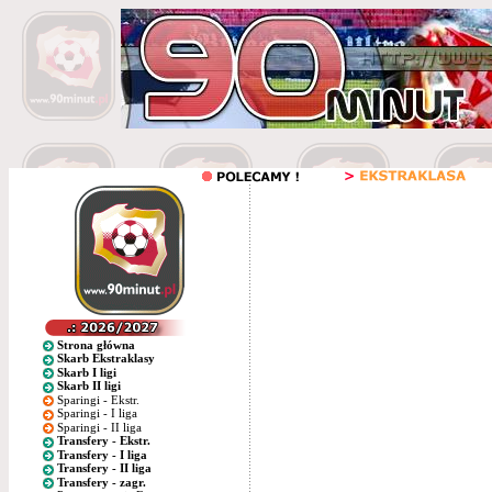
Strona główna
Skarb Ekstraklasy
Skarb I ligi
Skarb II ligi
Sparingi - Ekstr.
Sparingi - I liga
Sparingi - II liga
Transfery - Ekstr.
Transfery - I liga
Transfery - II liga
Transfery - zagr.