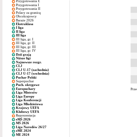
Przygotowania E
Przygotowania I
Przygotowania II
Polacy za granicą
Obcokrajowcy
Baraże 2026
Ekstraklasa
I liga
II liga
III liga
III liga, gr. I
III liga, gr. II
III liga, gr. III
III liga, gr. IV
Dziś grają
Niższe ligi
Najnowsze rozgr.
CLJ
CLJ U-17 (zachodnia)
CLJ U-17 (wschodnia)
Puchar Polski
Superpuchar
Puch. okręgowe
Europuchary
Prze
Liga Mistrzów
Liga Europy
Liga Konferencji
Liga Młodzieżowa
Krajowy UEFA
Klubowy UEFA
Reprezentacja
eMŚ 2026
MŚ 2026
Liga Narodów 26/27
eME 2024
ME 2024