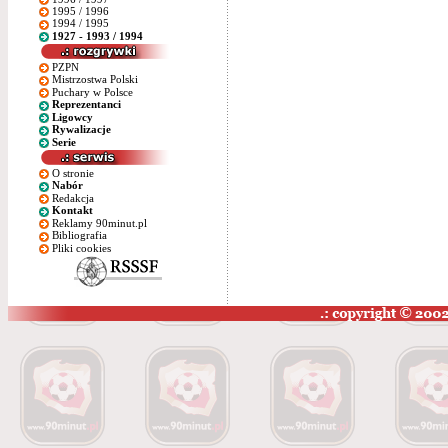
1995 / 1996
1994 / 1995
1927 - 1993 / 1994
PZPN
Mistrzostwa Polski
Puchary w Polsce
Reprezentanci
Ligowcy
Rywalizacje
Serie
O stronie
Nabór
Redakcja
Kontakt
Reklamy 90minut.pl
Bibliografia
Pliki cookies