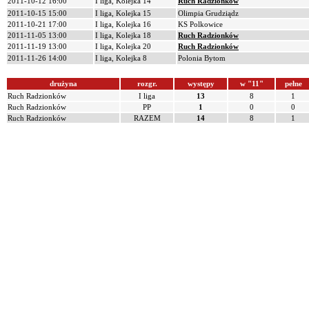
2011-10-12 16:00
I liga, Kolejka 14
Ruch Radzionków
2011-10-15 15:00
I liga, Kolejka 15
Olimpia Grudziądz
2011-10-21 17:00
I liga, Kolejka 16
KS Polkowice
2011-11-05 13:00
I liga, Kolejka 18
Ruch Radzionków
2011-11-19 13:00
I liga, Kolejka 20
Ruch Radzionków
2011-11-26 14:00
I liga, Kolejka 8
Polonia Bytom
drużyna
rozgr.
występy
w "11"
pełne
Ruch Radzionków
I liga
13
8
1
Ruch Radzionków
PP
1
0
0
Ruch Radzionków
RAZEM
14
8
1