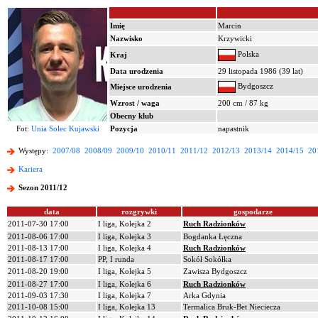
Imię
Marcin
Nazwisko
Krzywicki
Polska
Kraj
Data urodzenia
29 listopada 1986 (39 lat)
Bydgoszcz
Miejsce urodzenia
Wzrost / waga
200 cm / 87 kg
Obecny klub
Fot:
Unia Solec Kujawski
Pozycja
napastnik
Występy:
2007/08
2008/09
2009/10
2010/11
2011/12
2012/13
2013/14
2014/15
20
Kariera
Sezon 2011/12
data
rozgrywki
gospodarze
2011-07-30 17:00
I liga, Kolejka 2
Ruch Radzionków
2011-08-06 17:00
I liga, Kolejka 3
Bogdanka Łęczna
2011-08-13 17:00
I liga, Kolejka 4
Ruch Radzionków
2011-08-17 17:00
PP, I runda
Sokół Sokółka
2011-08-20 19:00
I liga, Kolejka 5
Zawisza Bydgoszcz
2011-08-27 17:00
I liga, Kolejka 6
Ruch Radzionków
2011-09-03 17:30
I liga, Kolejka 7
Arka Gdynia
2011-10-08 15:00
I liga, Kolejka 13
Termalica Bruk-Bet Nieciecza