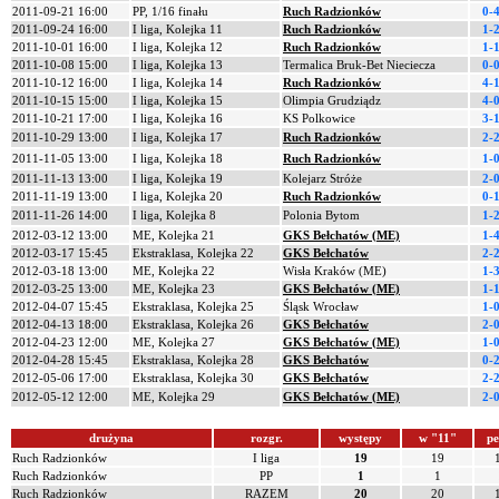
2011-09-21 16:00
PP, 1/16 finału
Ruch Radzionków
0-
2011-09-24 16:00
I liga, Kolejka 11
Ruch Radzionków
1-
2011-10-01 16:00
I liga, Kolejka 12
Ruch Radzionków
1-
2011-10-08 15:00
I liga, Kolejka 13
Termalica Bruk-Bet Nieciecza
0-
2011-10-12 16:00
I liga, Kolejka 14
Ruch Radzionków
4-
2011-10-15 15:00
I liga, Kolejka 15
Olimpia Grudziądz
4-
2011-10-21 17:00
I liga, Kolejka 16
KS Polkowice
3-
2011-10-29 13:00
I liga, Kolejka 17
Ruch Radzionków
2-
2011-11-05 13:00
I liga, Kolejka 18
Ruch Radzionków
1-
2011-11-13 13:00
I liga, Kolejka 19
Kolejarz Stróże
2-
2011-11-19 13:00
I liga, Kolejka 20
Ruch Radzionków
0-
2011-11-26 14:00
I liga, Kolejka 8
Polonia Bytom
1-
2012-03-12 13:00
ME, Kolejka 21
GKS Bełchatów (ME)
1-
2012-03-17 15:45
Ekstraklasa, Kolejka 22
GKS Bełchatów
2-
2012-03-18 13:00
ME, Kolejka 22
Wisła Kraków (ME)
1-
2012-03-25 13:00
ME, Kolejka 23
GKS Bełchatów (ME)
1-
2012-04-07 15:45
Ekstraklasa, Kolejka 25
Śląsk Wrocław
1-
2012-04-13 18:00
Ekstraklasa, Kolejka 26
GKS Bełchatów
2-
2012-04-23 12:00
ME, Kolejka 27
GKS Bełchatów (ME)
1-
2012-04-28 15:45
Ekstraklasa, Kolejka 28
GKS Bełchatów
0-
2012-05-06 17:00
Ekstraklasa, Kolejka 30
GKS Bełchatów
2-
2012-05-12 12:00
ME, Kolejka 29
GKS Bełchatów (ME)
2-
drużyna
rozgr.
występy
w "11"
pe
Ruch Radzionków
I liga
19
19
Ruch Radzionków
PP
1
1
Ruch Radzionków
RAZEM
20
20