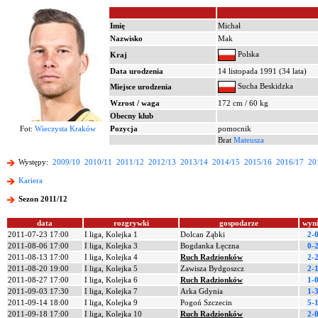
Imię
Michał
Nazwisko
Mak
Polska
Kraj
Data urodzenia
14 listopada 1991 (34 lata)
Sucha Beskidzka
Miejsce urodzenia
Wzrost / waga
172 cm / 60 kg
Obecny klub
Fot:
Wieczysta Kraków
Pozycja
pomocnik
Brat
Mateusza
Występy:
2009/10
2010/11
2011/12
2012/13
2013/14
2014/15
2015/16
2016/17
20
Kariera
Sezon 2011/12
data
rozgrywki
gospodarze
wyn
2011-07-23 17:00
I liga, Kolejka 1
Dolcan Ząbki
2-
2011-08-06 17:00
I liga, Kolejka 3
Bogdanka Łęczna
0-
2011-08-13 17:00
I liga, Kolejka 4
Ruch Radzionków
2-
2011-08-20 19:00
I liga, Kolejka 5
Zawisza Bydgoszcz
2-
2011-08-27 17:00
I liga, Kolejka 6
Ruch Radzionków
1-
2011-09-03 17:30
I liga, Kolejka 7
Arka Gdynia
1-
2011-09-14 18:00
I liga, Kolejka 9
Pogoń Szczecin
5-
2011-09-18 17:00
I liga, Kolejka 10
Ruch Radzionków
2-