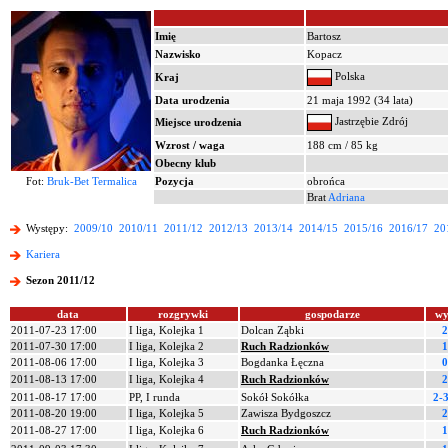
Imię
Bartosz
Nazwisko
Kopacz
Polska
Kraj
Data urodzenia
21 maja 1992 (34 lata)
Jastrzębie Zdrój
Miejsce urodzenia
Wzrost / waga
188 cm / 85 kg
Obecny klub
Fot:
Bruk-Bet Termalica
Pozycja
obrońca
Brat
Adriana
Występy:
2009/10
2010/11
2011/12
2012/13
2013/14
2014/15
2015/16
2016/17
20
Kariera
Sezon 2011/12
data
rozgrywki
gospodarze
wy
2011-07-23 17:00
I liga, Kolejka 1
Dolcan Ząbki
2
2011-07-30 17:00
I liga, Kolejka 2
Ruch Radzionków
1
2011-08-06 17:00
I liga, Kolejka 3
Bogdanka Łęczna
0
2011-08-13 17:00
I liga, Kolejka 4
Ruch Radzionków
2
2011-08-17 17:00
PP, I runda
Sokół Sokółka
2-3
2011-08-20 19:00
I liga, Kolejka 5
Zawisza Bydgoszcz
2
2011-08-27 17:00
I liga, Kolejka 6
Ruch Radzionków
1