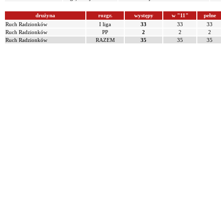
drużyna
rozgr.
występy
w "11"
pełne
Ruch Radzionków
I liga
33
33
33
Ruch Radzionków
PP
2
2
2
Ruch Radzionków
RAZEM
35
35
35