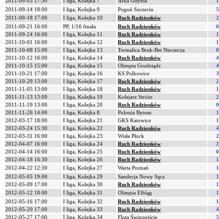
2011-09-03 17:30
I liga, Kolejka 7
Arka Gdynia
1
2011-09-14 18:00
I liga, Kolejka 9
Pogoń Szczecin
5
2011-09-18 17:00
I liga, Kolejka 10
Ruch Radzionków
2
2011-09-21 16:00
PP, 1/16 finału
Ruch Radzionków
0
2011-09-24 16:00
I liga, Kolejka 11
Ruch Radzionków
1
2011-10-01 16:00
I liga, Kolejka 12
Ruch Radzionków
1
2011-10-08 15:00
I liga, Kolejka 13
Termalica Bruk-Bet Nieciecza
0
2011-10-12 16:00
I liga, Kolejka 14
Ruch Radzionków
4
2011-10-15 15:00
I liga, Kolejka 15
Olimpia Grudziądz
4
2011-10-21 17:00
I liga, Kolejka 16
KS Polkowice
3
2011-10-29 13:00
I liga, Kolejka 17
Ruch Radzionków
2
2011-11-05 13:00
I liga, Kolejka 18
Ruch Radzionków
1
2011-11-13 13:00
I liga, Kolejka 19
Kolejarz Stróże
2
2011-11-19 13:00
I liga, Kolejka 20
Ruch Radzionków
0
2011-11-26 14:00
I liga, Kolejka 8
Polonia Bytom
1
2012-03-17 18:00
I liga, Kolejka 21
GKS Katowice
1
2012-03-24 15:30
I liga, Kolejka 22
Ruch Radzionków
4
2012-03-31 16:00
I liga, Kolejka 23
Wisła Płock
2
2012-04-07 16:00
I liga, Kolejka 24
Ruch Radzionków
2
2012-04-14 16:00
I liga, Kolejka 25
Ruch Radzionków
0
2012-04-18 16:30
I liga, Kolejka 26
Ruch Radzionków
1
2012-04-22 12:30
I liga, Kolejka 27
Warta Poznań
1
2012-05-05 19:00
I liga, Kolejka 29
Sandecja Nowy Sącz
1
2012-05-09 17:00
I liga, Kolejka 30
Ruch Radzionków
1
2012-05-12 18:00
I liga, Kolejka 31
Olimpia Elbląg
1
2012-05-16 17:00
I liga, Kolejka 32
Ruch Radzionków
1
2012-05-20 17:00
I liga, Kolejka 33
Ruch Radzionków
4
2012-05-27 17:00
I liga, Kolejka 34
Flota Świnoujście
5