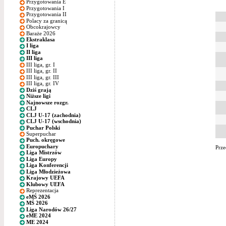
Przygotowania E
Przygotowania I
Przygotowania II
Polacy za granicą
Obcokrajowcy
Baraże 2026
Ekstraklasa
I liga
II liga
III liga
III liga, gr. I
III liga, gr. II
III liga, gr. III
III liga, gr. IV
Dziś grają
Niższe ligi
Najnowsze rozgr.
CLJ
CLJ U-17 (zachodnia)
CLJ U-17 (wschodnia)
Puchar Polski
Superpuchar
Puch. okręgowe
Europuchary
Prze
Liga Mistrzów
Liga Europy
Liga Konferencji
Liga Młodzieżowa
Krajowy UEFA
Klubowy UEFA
Reprezentacja
eMŚ 2026
MŚ 2026
Liga Narodów 26/27
eME 2024
ME 2024