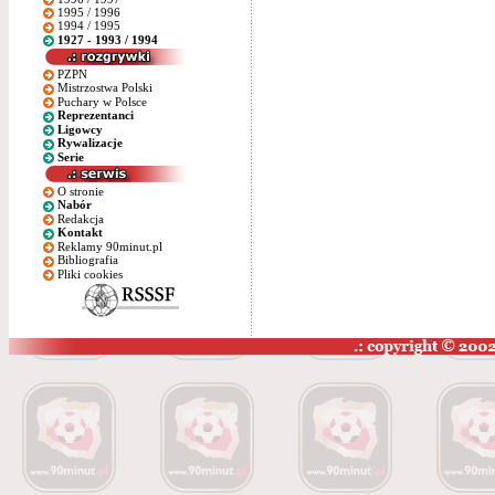
1995 / 1996
1994 / 1995
1927 - 1993 / 1994
PZPN
Mistrzostwa Polski
Puchary w Polsce
Reprezentanci
Ligowcy
Rywalizacje
Serie
O stronie
Nabór
Redakcja
Kontakt
Reklamy 90minut.pl
Bibliografia
Pliki cookies