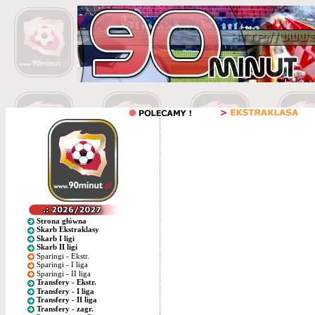
Strona główna
Skarb Ekstraklasy
Skarb I ligi
Skarb II ligi
Sparingi - Ekstr.
Sparingi - I liga
Sparingi - II liga
Transfery - Ekstr.
Transfery - I liga
Transfery - II liga
Transfery - zagr.