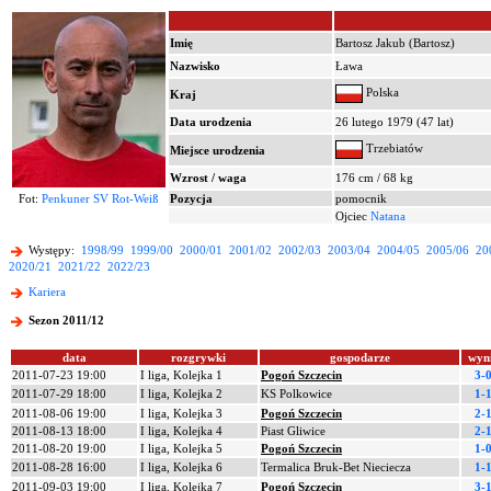
Imię
Bartosz Jakub (Bartosz)
Nazwisko
Ława
Polska
Kraj
Data urodzenia
26 lutego 1979 (47 lat)
Trzebiatów
Miejsce urodzenia
Wzrost / waga
176 cm / 68 kg
Fot:
Penkuner SV Rot-Weiß
Pozycja
pomocnik
Ojciec
Natana
Występy:
1998/99
1999/00
2000/01
2001/02
2002/03
2003/04
2004/05
2005/06
20
2020/21
2021/22
2022/23
Kariera
Sezon 2011/12
data
rozgrywki
gospodarze
wyn
2011-07-23 19:00
I liga, Kolejka 1
Pogoń Szczecin
3-
2011-07-29 18:00
I liga, Kolejka 2
KS Polkowice
1-
2011-08-06 19:00
I liga, Kolejka 3
Pogoń Szczecin
2-
2011-08-13 18:00
I liga, Kolejka 4
Piast Gliwice
2-
2011-08-20 19:00
I liga, Kolejka 5
Pogoń Szczecin
1-
2011-08-28 16:00
I liga, Kolejka 6
Termalica Bruk-Bet Nieciecza
1-
2011-09-03 19:00
I liga, Kolejka 7
Pogoń Szczecin
3-