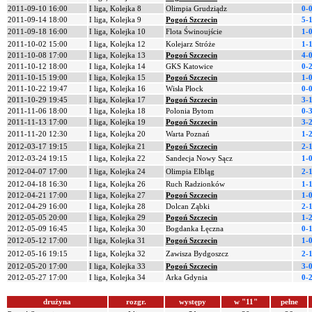
2011-09-10 16:00
I liga, Kolejka 8
Olimpia Grudziądz
0-
2011-09-14 18:00
I liga, Kolejka 9
Pogoń Szczecin
5-
2011-09-18 16:00
I liga, Kolejka 10
Flota Świnoujście
1-
2011-10-02 15:00
I liga, Kolejka 12
Kolejarz Stróże
1-
2011-10-08 17:00
I liga, Kolejka 13
Pogoń Szczecin
4-
2011-10-12 18:00
I liga, Kolejka 14
GKS Katowice
0-
2011-10-15 19:00
I liga, Kolejka 15
Pogoń Szczecin
1-
2011-10-22 19:47
I liga, Kolejka 16
Wisła Płock
0-
2011-10-29 19:45
I liga, Kolejka 17
Pogoń Szczecin
3-
2011-11-06 18:00
I liga, Kolejka 18
Polonia Bytom
0-
2011-11-13 17:00
I liga, Kolejka 19
Pogoń Szczecin
3-
2011-11-20 12:30
I liga, Kolejka 20
Warta Poznań
1-
2012-03-17 19:15
I liga, Kolejka 21
Pogoń Szczecin
2-
2012-03-24 19:15
I liga, Kolejka 22
Sandecja Nowy Sącz
1-
2012-04-07 17:00
I liga, Kolejka 24
Olimpia Elbląg
2-
2012-04-18 16:30
I liga, Kolejka 26
Ruch Radzionków
1-
2012-04-21 17:00
I liga, Kolejka 27
Pogoń Szczecin
1-
2012-04-29 16:00
I liga, Kolejka 28
Dolcan Ząbki
2-
2012-05-05 20:00
I liga, Kolejka 29
Pogoń Szczecin
1-
2012-05-09 16:45
I liga, Kolejka 30
Bogdanka Łęczna
0-
2012-05-12 17:00
I liga, Kolejka 31
Pogoń Szczecin
1-
2012-05-16 19:15
I liga, Kolejka 32
Zawisza Bydgoszcz
2-
2012-05-20 17:00
I liga, Kolejka 33
Pogoń Szczecin
3-
2012-05-27 17:00
I liga, Kolejka 34
Arka Gdynia
0-
drużyna
rozgr.
występy
w "11"
pełne