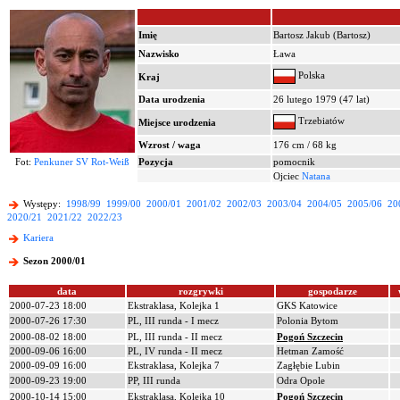
Imię
Bartosz Jakub (Bartosz)
Nazwisko
Ława
Polska
Kraj
Data urodzenia
26 lutego 1979 (47 lat)
Trzebiatów
Miejsce urodzenia
Wzrost / waga
176 cm / 68 kg
Fot:
Penkuner SV Rot-Weiß
Pozycja
pomocnik
Ojciec
Natana
Występy:
1998/99
1999/00
2000/01
2001/02
2002/03
2003/04
2004/05
2005/06
20
2020/21
2021/22
2022/23
Kariera
Sezon 2000/01
data
rozgrywki
gospodarze
2000-07-23 18:00
Ekstraklasa, Kolejka 1
GKS Katowice
2000-07-26 17:30
PL, III runda - I mecz
Polonia Bytom
2000-08-02 18:00
PL, III runda - II mecz
Pogoń Szczecin
2000-09-06 16:00
PL, IV runda - II mecz
Hetman Zamość
2000-09-09 16:00
Ekstraklasa, Kolejka 7
Zagłębie Lubin
2000-09-23 19:00
PP, III runda
Odra Opole
2000-10-14 15:00
Ekstraklasa, Kolejka 10
Pogoń Szczecin