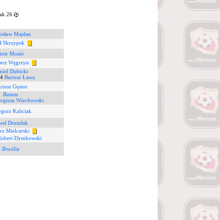
ak 26
osław Majdan
ł Skrzypek
iotr Mosór
erz Węgrzyn
niel Dubicki
4
Bartosz Ława
riusz Gęsior
Batata
ergiusz Wiechowski
gorz Kaliciak
weł Drumlak
rz Mielcarski
Robert Dymkowski
Brasília