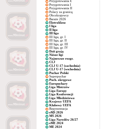
Przygotowania E
Przygotowania I
Przygotowania II
Polacy za granicą
Obcokrajowcy
Baraże 2026
Ekstraklasa
I liga
II liga
III liga
III liga, gr. I
III liga, gr. II
III liga, gr. III
III liga, gr. IV
Dziś grają
Niższe ligi
Najnowsze rozgr.
CLJ
CLJ U-17 (zachodnia)
CLJ U-17 (wschodnia)
Puchar Polski
Superpuchar
Puch. okręgowe
Europuchary
Liga Mistrzów
Liga Europy
Liga Konferencji
Liga Młodzieżowa
Krajowy UEFA
Klubowy UEFA
Reprezentacja
eMŚ 2026
MŚ 2026
Liga Narodów 26/27
eME 2024
ME 2024