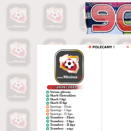
Strona główna
Skarb Ekstraklasy
Skarb I ligi
Skarb II ligi
Sparingi - Ekstr.
Sparingi - I liga
Sparingi - II liga
Transfery - Ekstr.
Transfery - I liga
Transfery - II liga
Transfery - zagr.