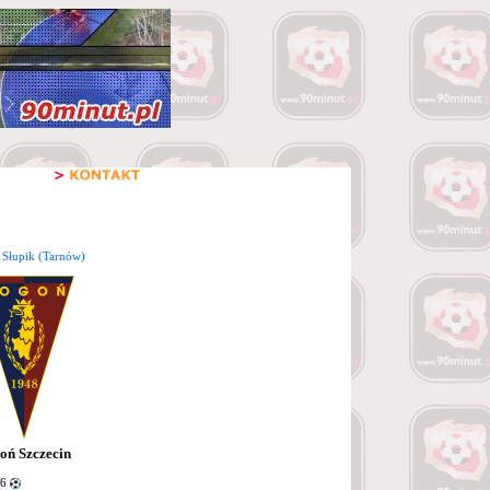
 Słupik (Tarnów)
oń Szczecin
 6