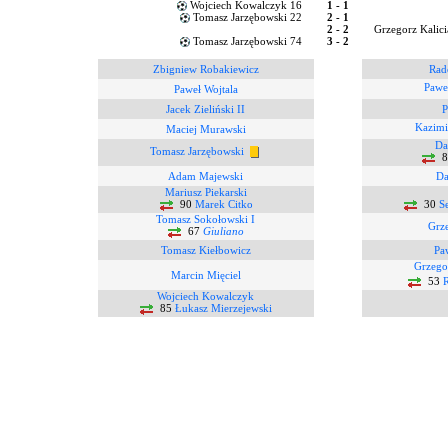
Wojciech Kowalczyk 16
1 - 1
Tomasz Jarzębowski 22
2 - 1
2 - 2
Grzegorz Kalici
Tomasz Jarzębowski 74
3 - 2
Zbigniew Robakiewicz
Rad
Pawe
Paweł Wojtala
Jacek Zieliński II
P
Kazimi
Maciej Murawski
Da
Tomasz Jarzębowski
8
Adam Majewski
Da
Mariusz Piekarski
90
Marek Citko
30
S
Tomasz Sokołowski I
Grze
67
Giuliano
Tomasz Kiełbowicz
Pa
Grzego
Marcin Mięciel
53
Wojciech Kowalczyk
85
Łukasz Mierzejewski