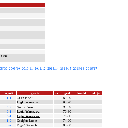
6 1999
01
08/09
2009/10
2010/11
2011/12
2013/14
2014/15
2015/16
2016/17
wynik
goście
nr
grał
kartki
akcje
1-1
Orlen Płock
89-90
3-3
Legia Warszawa
90-90
3-0
Amica Wronki
90-90
3-1
Legia Warszawa
76-90
3-1
Legia Warszawa
73-90
1-0
Zagłębie Lubin
74-90
3-2
Pogoń Szczecin
85-90