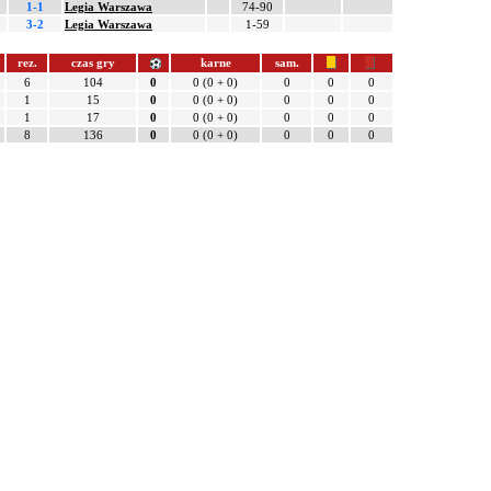
1-1
Legia Warszawa
74-90
3-2
Legia Warszawa
1-59
rez.
czas gry
karne
sam.
6
104
0
0 (0 + 0)
0
0
0
1
15
0
0 (0 + 0)
0
0
0
1
17
0
0 (0 + 0)
0
0
0
8
136
0
0 (0 + 0)
0
0
0