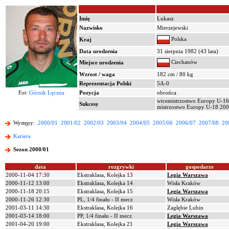
Imię
Łukasz
Nazwisko
Mierzejewski
Polska
Kraj
Data urodzenia
31 sierpnia 1982 (43 lata)
Ciechanów
Miejsce urodzenia
Wzrost / waga
182 cm / 80 kg
Reprezentacja Polski
5A-0
Fot:
Górnik Łęczna
Pozycja
obrońca
wicemistrzostwo Europy U-1
Sukcesy
mistrzostwo Europy U-18 20
Występy:
2000/01
2001/02
2002/03
2003/04
2004/05
2005/06
2006/07
2007/08
20
Kariera
Sezon 2000/01
data
rozgrywki
gospodarze
2000-11-04 17:30
Ekstraklasa, Kolejka 13
Legia Warszawa
2000-11-12 13:00
Ekstraklasa, Kolejka 14
Wisła Kraków
2000-11-18 20:15
Ekstraklasa, Kolejka 15
Legia Warszawa
2000-11-26 12:30
PL, 1/4 finału - II mecz
Wisła Kraków
2001-03-11 14:30
Ekstraklasa, Kolejka 16
Zagłębie Lubin
2001-03-14 18:00
PP, 1/4 finału - II mecz
Legia Warszawa
2001-04-20 19:00
Ekstraklasa, Kolejka 21
Legia Warszawa