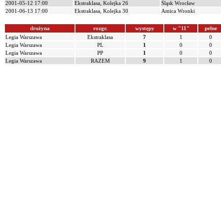
2001-05-12 17:00
Ekstraklasa, Kolejka 26
Śląsk Wrocław
2001-06-13 17:00
Ekstraklasa, Kolejka 30
Amica Wronki
drużyna
rozgr.
występy
w "11"
pełne
Legia Warszawa
Ekstraklasa
7
1
0
Legia Warszawa
PL
1
0
0
Legia Warszawa
PP
1
0
0
Legia Warszawa
RAZEM
9
1
0