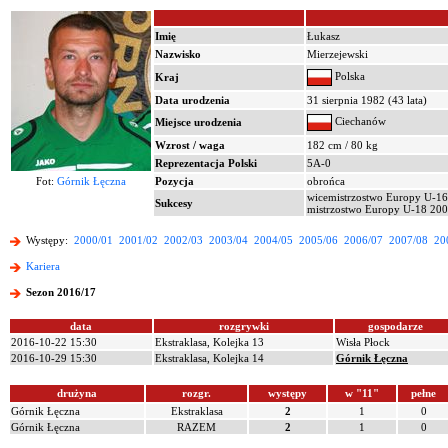
Imię
Łukasz
Nazwisko
Mierzejewski
Polska
Kraj
Data urodzenia
31 sierpnia 1982 (43 lata)
Ciechanów
Miejsce urodzenia
Wzrost / waga
182 cm / 80 kg
Reprezentacja Polski
5A-0
Fot:
Górnik Łęczna
Pozycja
obrońca
wicemistrzostwo Europy U-1
Sukcesy
mistrzostwo Europy U-18 20
Występy:
2000/01
2001/02
2002/03
2003/04
2004/05
2005/06
2006/07
2007/08
20
Kariera
Sezon 2016/17
data
rozgrywki
gospodarze
2016-10-22 15:30
Ekstraklasa, Kolejka 13
Wisła Płock
2016-10-29 15:30
Ekstraklasa, Kolejka 14
Górnik Łęczna
drużyna
rozgr.
występy
w "11"
pełne
Górnik Łęczna
Ekstraklasa
2
1
0
Górnik Łęczna
RAZEM
2
1
0